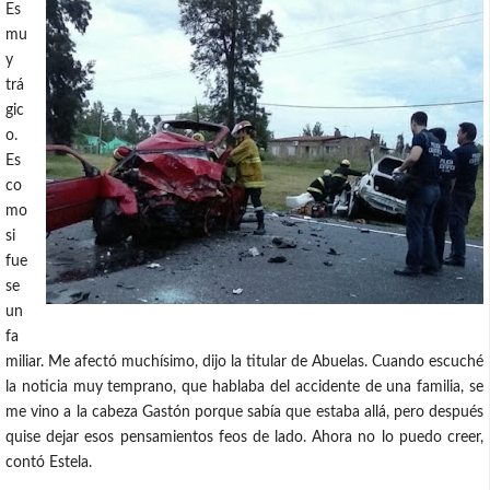
Es
mu
y
trá
gic
o.
Es
co
mo
si
fue
se
un
fa
miliar. Me afectó muchísimo, dijo la titular de Abuelas. Cuando escuché
la noticia muy temprano, que hablaba del accidente de una familia, se
me vino a la cabeza Gastón porque sabía que estaba allá, pero después
quise dejar esos pensamientos feos de lado. Ahora no lo puedo creer,
contó Estela.