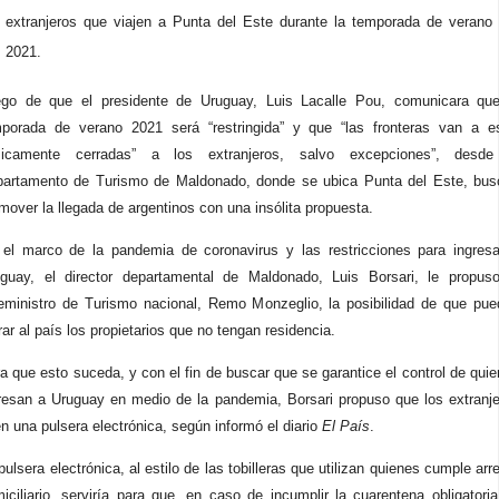
extranjeros que viajen a Punta del Este durante la temporada de verano
2021.
go de que el presidente de Uruguay, Luis Lacalle Pou, comunicara que
porada de verano 2021 será “restringida” y que “las fronteras van a es
sicamente cerradas” a los extranjeros, salvo excepciones”, desde
artamento de Turismo de Maldonado, donde se ubica Punta del Este, bus
mover la llegada de argentinos con una insólita propuesta.
el marco de la pandemia de coronavirus y las restricciones para ingres
guay, el director departamental de Maldonado, Luis Borsari, le propuso
eministro de Turismo nacional, Remo Monzeglio, la posibilidad de que pu
rar al país los propietarios que no tengan residencia.
a que esto suceda, y con el fin de buscar que se garantice el control de qui
resan a Uruguay en medio de la pandemia,
Borsari propuso que los extranj
n una pulsera electrónica
, según informó el diario
El País
.
pulsera electrónica,
al estilo de las tobilleras que utilizan quienes cumple arr
iciliario
, serviría para que,
en caso de incumplir la cuarentena obligatoria