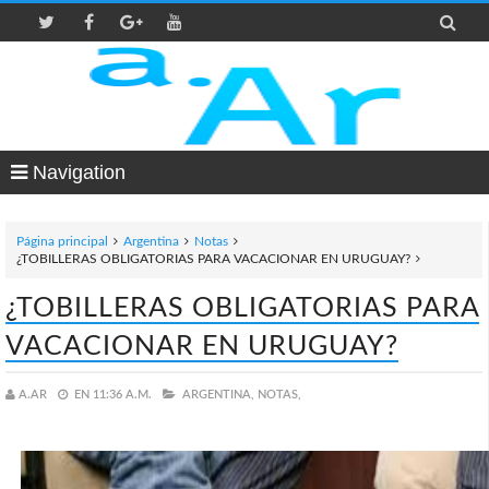

Navigation
Página principal
Argentina
Notas
¿TOBILLERAS OBLIGATORIAS PARA VACACIONAR EN URUGUAY?
¿TOBILLERAS OBLIGATORIAS PARA
VACACIONAR EN URUGUAY?
A.AR
EN
11:36 A.M.
ARGENTINA,
NOTAS,