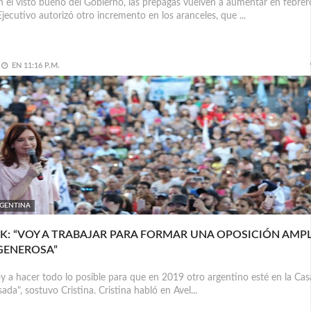
 el visto bueno del Gobierno, las prepagas vuelven a aumentar en febrer
Ejecutivo autorizó otro incremento en los aranceles, que ...
EN
11:16 P.M.
GENTINA
K: “VOY A TRABAJAR PARA FORMAR UNA OPOSICIÓN AMPL
GENEROSA”
y a hacer todo lo posible para que en 2019 otro argentino esté en la Cas
ada", sostuvo Cristina. Cristina habló en Avel...