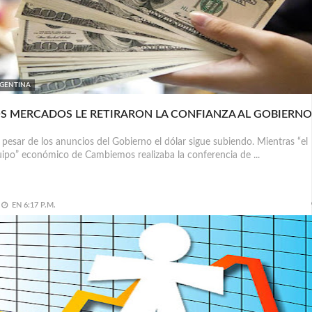
GENTINA
S MERCADOS LE RETIRARON LA CONFIANZA AL GOBIERNO
 pesar de los anuncios del Gobierno el dólar sigue subiendo. Mientras “el
ipo” económico de Cambiemos realizaba la conferencia de ...
EN
6:17 P.M.