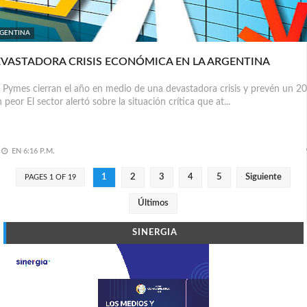
GENTINA
VASTADORA CRISIS ECONÓMICA EN LA ARGENTINA
 Pymes cierran el año en medio de una devastadora crisis y prevén un 2
 peor El sector alertó sobre la situación crítica que at...
EN
6:16 P.M.
1
2
3
4
5
Siguiente
PAGES 1 OF 19
Últimos
SINERGIA