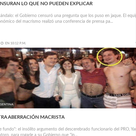
NSURAN LO QUE NO PUEDEN EXPLICAR
ándalo: el Gobierno censuró una pregunta que los puso en jaque. El equ
nómico del macrismo realizó una conferencia de prensa pa...
EN
10:12 P.M.
GENTINA
RA ABERRACIÓN MACRISTA
 fundo": el insólito argumento del descerebrado funcionario del PRO, Ya
toro, para rogarle a su Gobierno que "in...