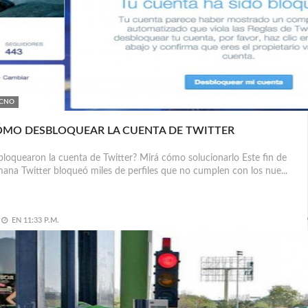
CNO
MO DESBLOQUEAR LA CUENTA DE TWITTER
bloquearon la cuenta de Twitter? Mirá cómo solucionarlo Este fin de
ana Twitter bloqueó miles de perfiles que no cumplen con los nue...
EN
11:33 P.M.