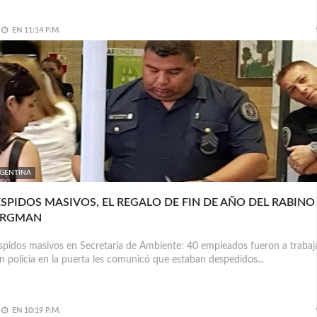
EN
11:14 P.M.
GENTINA
SPIDOS MASIVOS, EL REGALO DE FIN DE AÑO DEL RABINO
ERGMAN
pidos masivos en Secretaría de Ambiente: 40 empleados fueron a trabaj
n policía en la puerta les comunicó que estaban despedidos...
EN
10:19 P.M.