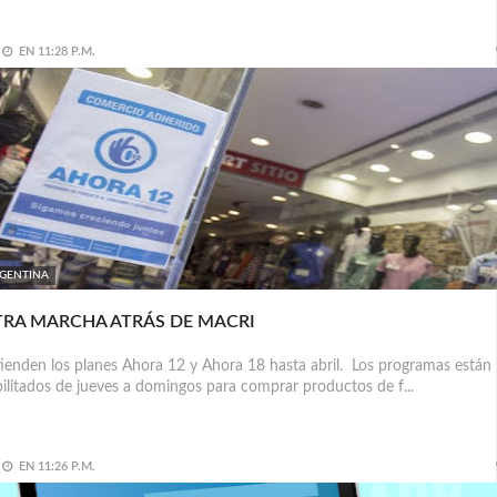
EN
11:28 P.M.
GENTINA
RA MARCHA ATRÁS DE MACRI
ienden los planes Ahora 12 y Ahora 18 hasta abril. Los programas están
ilitados de jueves a domingos para comprar productos de f...
EN
11:26 P.M.