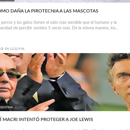
MO DAÑA LA PIROTECNIA A LAS MASCOTAS
 perros y los gatos tienen el oído más sensible que el humano y la
acidad de percibir sonidos 5 veces más. De la misma manera, los...
EN
12:22 P.M.
GENTINA
Í MACRI INTENTÓ PROTEGER A JOE LEWIS