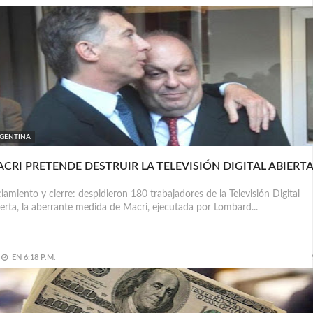
GENTINA
CRI PRETENDE DESTRUIR LA TELEVISIÓN DIGITAL ABIERT
iamiento y cierre: despidieron 180 trabajadores de la Televisión Digital
erta, la aberrante medida de Macri, ejecutada por Lombard...
EN
6:18 P.M.