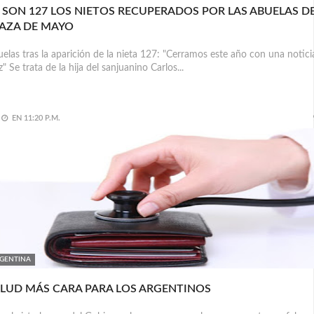
 SON 127 LOS NIETOS RECUPERADOS POR LAS ABUELAS D
AZA DE MAYO
elas tras la aparición de la nieta 127: "Cerramos este año con una notici
iz" Se trata de la hija del sanjuanino Carlos...
EN
11:20 P.M.
GENTINA
LUD MÁS CARA PARA LOS ARGENTINOS