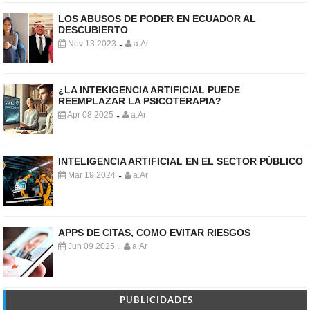
LOS ABUSOS DE PODER EN ECUADOR AL
DESCUBIERTO
Nov 13 2023
a.Ar
-
¿LA INTEKIGENCIA ARTIFICIAL PUEDE
REEMPLAZAR LA PSICOTERAPIA?
Apr 08 2025
a.Ar
-
INTELIGENCIA ARTIFICIAL EN EL SECTOR PÚBLICO
Mar 19 2024
a.Ar
-
APPS DE CITAS, COMO EVITAR RIESGOS
Jun 09 2025
a.Ar
-
PUBLICIDADES