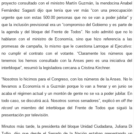
proyecto consultado con el ministro Martín Guzmán, la mendocina Anabel
Fernández Sagasti dijo que tenía que ver más “con una preocupación
urgente que son estas 500.00 personas que no se van a poder jubilar” y
que la inclusión previsional era un “compromiso del Gobierno y es parte de
la agenda y del bloque del Frente de Todos”. No solo admitió que no lo
hablaron con el ministro de Economía, sino que hizo referencia a las
promesas de campaña, lo mismo que le cuestiona Larroque al Ejecutivo:
no cumplir el contrato con el votante. “Claramente los números que
tenemos los hemos consultado con la Anses pero es una iniciativa del
interbloque”, resumió la legisladora cercana a Cristina Kirchner.
“Nosotros lo hicimos para el Congreso, con los números de la Anses. No lo
llevamos a Economía ni a Guzmán porque lo van a frenar y en junio se
acaba el régimen actual y un montón de gente no se va a poder jubilar. En
todo caso, se discutirá acá. Nosotros somos senadores”, explicó en
off the
récord
un miembro del interbloque del Frente de Todos que siguió la
presentación por televisión.
Minutos más tarde, la presidenta del bloque Unidad Ciudadana, Juliana Di
Tullio, dijo que desde el Senado de la Nación estaban presentando un