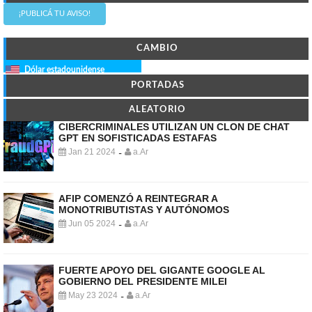
¡PUBLICÁ TU AVISO!
CAMBIO
Dólar estadounidense
PORTADAS
ALEATORIO
CIBERCRIMINALES UTILIZAN UN CLON DE CHAT
GPT EN SOFISTICADAS ESTAFAS
Jan 21 2024
a.Ar
-
AFIP COMENZÓ A REINTEGRAR A
MONOTRIBUTISTAS Y AUTÓNOMOS
Jun 05 2024
a.Ar
-
FUERTE APOYO DEL GIGANTE GOOGLE AL
GOBIERNO DEL PRESIDENTE MILEI
May 23 2024
a.Ar
-