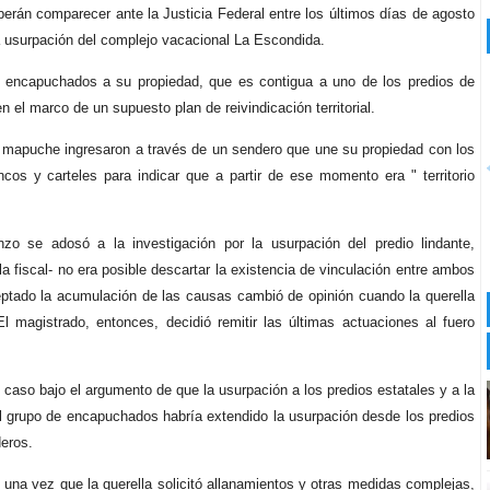
eberán comparecer ante la Justicia Federal entre los últimos días de agosto
la usurpación del complejo vacacional La Escondida.
s encapuchados a su propiedad, que es contigua a uno de los predios de
el marco de un supuesto plan de reivindicación territorial.
n mapuche ingresaron a través de un sendero que une su propiedad con los
ncos y carteles para indicar que a partir de ese momento era " territorio
nzo se adosó a la investigación por la usurpación del predio lindante,
la fiscal- no era posible descartar la existencia de vinculación entre ambos
eptado la acumulación de las causas cambió de opinión cuando la querella
El magistrado, entonces, decidió remitir las últimas actuaciones al fuero
l caso bajo el argumento de que la usurpación a los predios estatales y a la
l grupo de encapuchados habría extendido la usurpación desde los predios
deros.
, una vez que la querella solicitó allanamientos y otras medidas complejas,