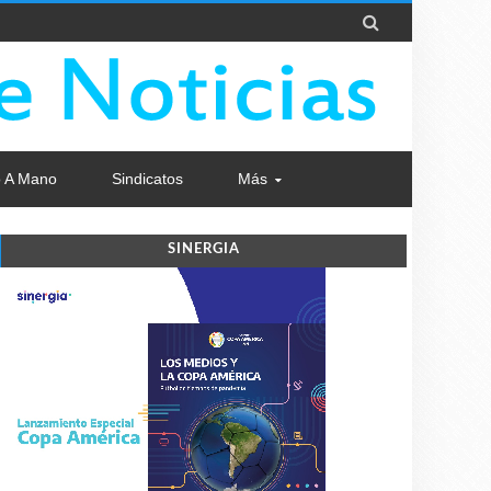

 A Mano
Sindicatos
Más
SINERGIA