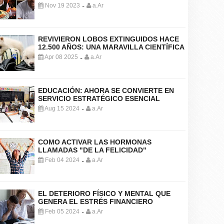
Nov 19 2023
a.Ar
-
REVIVIERON LOBOS EXTINGUIDOS HACE
12.500 AÑOS: UNA MARAVILLA CIENTÍFICA
Apr 08 2025
a.Ar
-
EDUCACIÓN: AHORA SE CONVIERTE EN
SERVICIO ESTRATÉGICO ESENCIAL
Aug 15 2024
a.Ar
-
COMO ACTIVAR LAS HORMONAS
LLAMADAS "DE LA FELICIDAD"
Feb 04 2024
a.Ar
-
EL DETERIORO FÍSICO Y MENTAL QUE
GENERA EL ESTRÉS FINANCIERO
Feb 05 2024
a.Ar
-