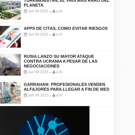
TURKMENISTÁN, EL PAÍS MÁS RARO DEL
PLANETA
Jun 09 2025
a.Ar
-
APPS DE CITAS, COMO EVITAR RIESGOS
Jun 09 2025
a.Ar
-
RUSIA LANZO SU MAYOR ATAQUE
CONTRA UCRANIA A PESAR DE LAS
NEGOCIACIONES
Jun 09 2025
a.Ar
-
GARRAHAN: PROFESIONALES VENDEN
ALFAJORES PARA LLEGAR A FIN DE MES
Jun 09 2025
a.Ar
-