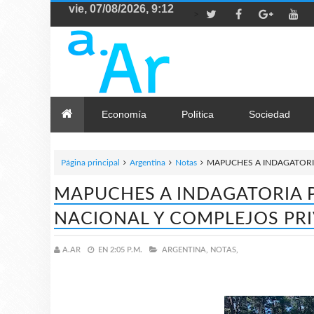
>
Economía
Política
Sociedad
Página principal
Argentina
Notas
MAPUCHES A INDAGATORI
MAPUCHES A INDAGATORIA 
NACIONAL Y COMPLEJOS PR
A.AR
EN
2:05 P.M.
ARGENTINA,
NOTAS,