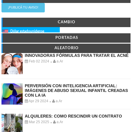
¡PUBLICÁ TU AVISO!
CAMBIO
Dólar estadounidense
PORTADAS
ALEATORIO
INNOVADORAS FÓRMULAS PARA TRATAR EL ACNÉ
Feb 02 2024
a.Ar
-
PERVERSIÓN CON INTELIGENCIA ARTIFICIAL:
IMÁGENES DE ABUSO SEXUAL INFANTIL CREADAS
CON LA IA
Apr 29 2024
a.Ar
-
ALQUILERES: COMO RESCINDIR UN CONTRATO
Mar 25 2025
a.Ar
-