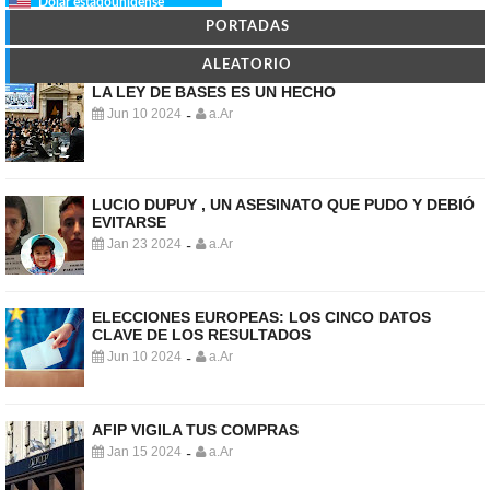
Dólar estadounidense
PORTADAS
ALEATORIO
LA LEY DE BASES ES UN HECHO
Jun 10 2024
a.Ar
-
LUCIO DUPUY , UN ASESINATO QUE PUDO Y DEBIÓ
EVITARSE
Jan 23 2024
a.Ar
-
ELECCIONES EUROPEAS: LOS CINCO DATOS
CLAVE DE LOS RESULTADOS
Jun 10 2024
a.Ar
-
AFIP VIGILA TUS COMPRAS
Jan 15 2024
a.Ar
-