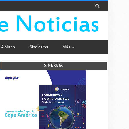

 A Mano
Sindicatos
Más
SINERGIA