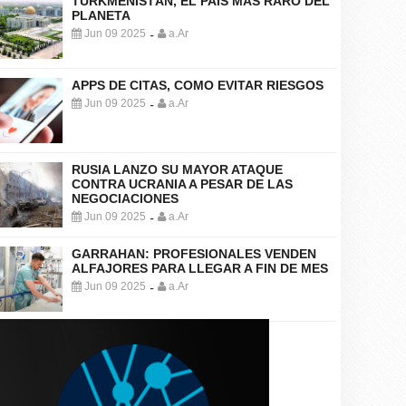
TURKMENISTÁN, EL PAÍS MÁS RARO DEL
PLANETA
Jun 09 2025
a.Ar
-
APPS DE CITAS, COMO EVITAR RIESGOS
Jun 09 2025
a.Ar
-
RUSIA LANZO SU MAYOR ATAQUE
CONTRA UCRANIA A PESAR DE LAS
NEGOCIACIONES
Jun 09 2025
a.Ar
-
GARRAHAN: PROFESIONALES VENDEN
ALFAJORES PARA LLEGAR A FIN DE MES
Jun 09 2025
a.Ar
-