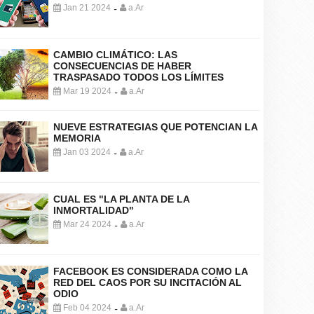
Jan 21 2024
a.Ar
-
CAMBIO CLIMÁTICO: LAS
CONSECUENCIAS DE HABER
TRASPASADO TODOS LOS LÍMITES
Mar 19 2024
a.Ar
-
NUEVE ESTRATEGIAS QUE POTENCIAN LA
MEMORIA
Jan 03 2024
a.Ar
-
CUAL ES "LA PLANTA DE LA
INMORTALIDAD"
Mar 24 2024
a.Ar
-
FACEBOOK ES CONSIDERADA COMO LA
RED DEL CAOS POR SU INCITACIÓN AL
ODIO
Feb 04 2024
a.Ar
-