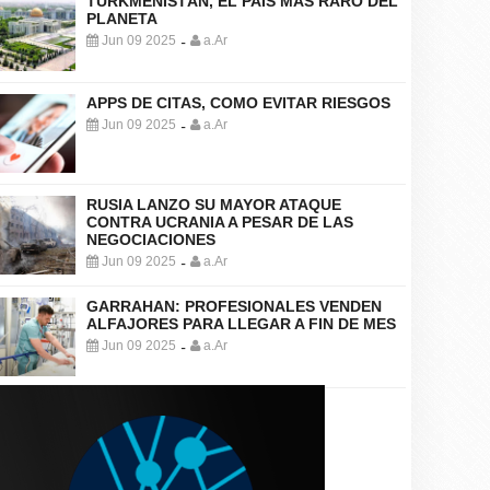
TURKMENISTÁN, EL PAÍS MÁS RARO DEL
PLANETA
Jun 09 2025
a.Ar
-
APPS DE CITAS, COMO EVITAR RIESGOS
Jun 09 2025
a.Ar
-
RUSIA LANZO SU MAYOR ATAQUE
CONTRA UCRANIA A PESAR DE LAS
NEGOCIACIONES
Jun 09 2025
a.Ar
-
GARRAHAN: PROFESIONALES VENDEN
ALFAJORES PARA LLEGAR A FIN DE MES
Jun 09 2025
a.Ar
-