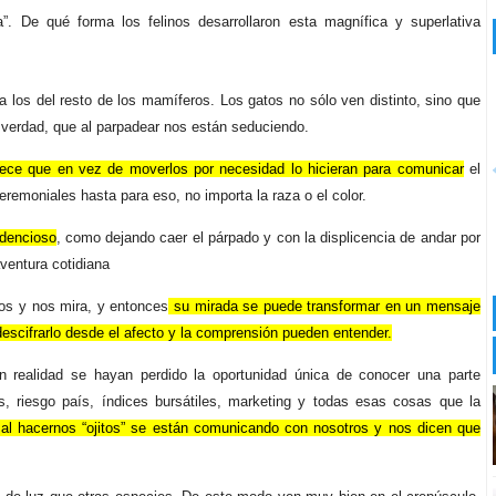
”. De qué forma los felinos desarrollaron esta magnífica y superlativa
a los del resto de los mamíferos. Los gatos no sólo ven distinto, sino que
la verdad, que al parpadear nos están seduciendo.
ece que en vez de moverlos por necesidad lo hicieran para comunicar
el
remoniales hasta para eso, no importa la raza o el color.
adencioso
, como dejando caer el párpado y con la displicencia de andar por
ventura cotidiana
jos y nos mira, y entonces
su mirada se puede transformar en un mensaje
descifrarlo desde el afecto y la comprensión pueden entender.
 realidad se hayan perdido la oportunidad única de conocer una parte
, riesgo país, índices bursátiles, marketing y todas esas cosas que la
al hacernos “ojitos” se están comunicando con nosotros y nos dicen que