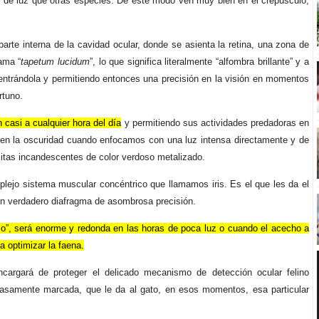
de luz que otras especies. De este modo ven muy bien en el crepúsculo,
arte interna de la cavidad ocular, donde se asienta la retina, una zona de
ama “
tapetum lucidum
”, lo que significa literalmente “alfombra brillante” y a
ncentrándola y permitiendo entonces una precisión en la visión en momentos
rtuno.
 casi a cualquier hora del día
y permitiendo sus actividades predadoras en
e en la oscuridad cuando enfocamos con una luz intensa directamente y de
litas incandescentes de color verdoso metalizado.
lejo sistema muscular concéntrico que llamamos iris. Es el que les da el
 un verdadero diafragma de asombrosa precisión.
del ojo”, será enorme y redonda en las horas de poca luz o cuando el acecho a
a optimizar la faena.
encargará de proteger el delicado mecanismo de detección ocular felino
scasamente marcada, que le da al gato, en esos momentos, esa particular