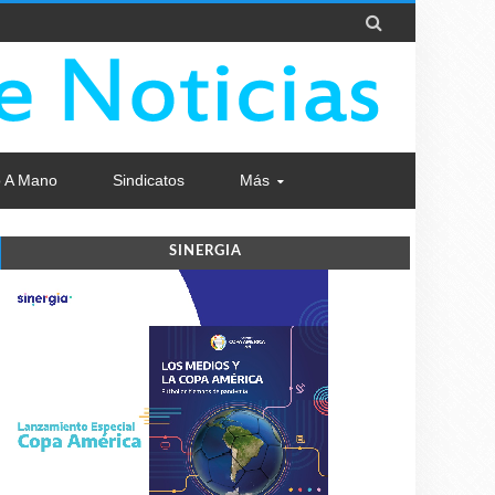

 A Mano
Sindicatos
Más
SINERGIA