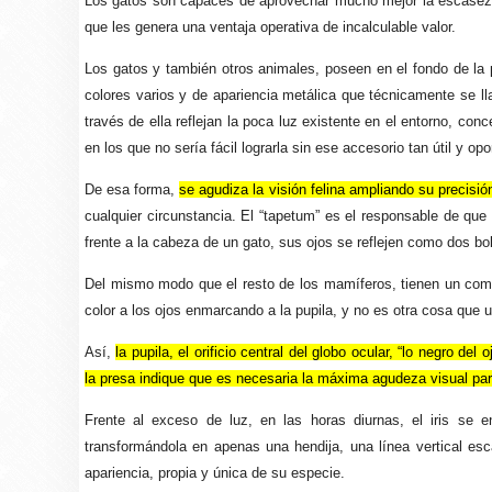
Los gatos son capaces de aprovechar mucho mejor la escasez 
que les genera una ventaja operativa de incalculable valor.
Los gatos y también otros animales, poseen en el fondo de la p
colores varios y de apariencia metálica que técnicamente se ll
través de ella reflejan la poca luz existente en el entorno, co
en los que no sería fácil lograrla sin ese accesorio tan útil y opo
De esa forma,
se agudiza la visión felina ampliando su precisión
cualquier circunstancia. El “tapetum” es el responsable de qu
frente a la cabeza de un gato, sus ojos se reflejen como dos bo
Del mismo modo que el resto de los mamíferos, tienen un comp
color a los ojos enmarcando a la pupila, y no es otra cosa que
Así,
la pupila, el orificio central del globo ocular, “lo negro 
la presa indique que es necesaria la máxima agudeza visual par
Frente al exceso de luz, en las horas diurnas, el iris se 
transformándola en apenas una hendija, una línea vertical e
apariencia, propia y única de su especie.