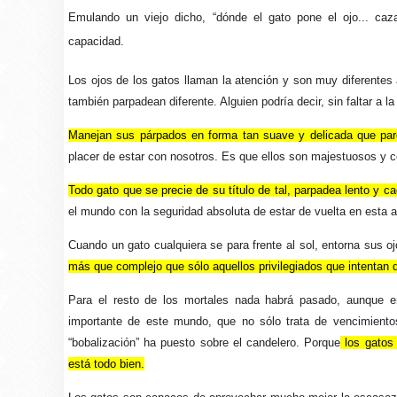
Emulando un viejo dicho, “dónde el gato pone el ojo... caza
capacidad.
Los ojos de los gatos llaman la atención y son muy diferentes 
también parpadean diferente. Alguien podría decir, sin faltar a 
Manejan sus párpados en forma tan suave y delicada que par
placer de estar con nosotros. Es que ellos son majestuosos y ce
Todo gato que se precie de su título de tal, parpadea lento y c
el mundo con la seguridad absoluta de estar de vuelta en esta a
Cuando un gato cualquiera se para frente al sol, entorna sus o
más que complejo que sólo aquellos privilegiados que intentan 
Para el resto de los mortales nada habrá pasado, aunque en
importante de este mundo, que no sólo trata de vencimientos
“bobalización” ha puesto sobre el candelero. Porque
los gatos 
está todo bien.