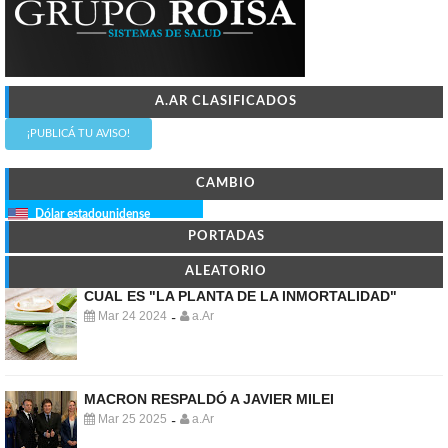
A.AR CLASIFICADOS
¡PUBLICÁ TU AVISO!
CAMBIO
Dólar estadounidense
PORTADAS
ALEATORIO
CUAL ES "LA PLANTA DE LA INMORTALIDAD"
Mar 24 2024
a.Ar
-
MACRON RESPALDÓ A JAVIER MILEI
Mar 25 2025
a.Ar
-