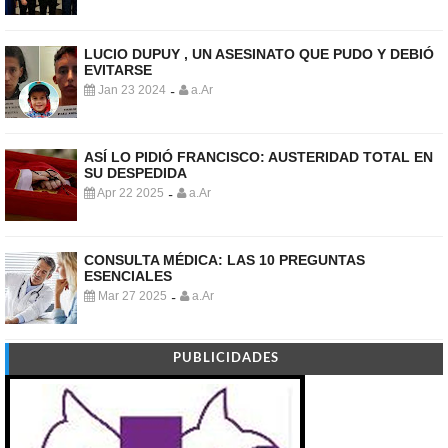
LUCIO DUPUY , UN ASESINATO QUE PUDO Y DEBIÓ
EVITARSE
Jan 23 2024
a.Ar
-
ASÍ LO PIDIÓ FRANCISCO: AUSTERIDAD TOTAL EN
SU DESPEDIDA
Apr 22 2025
a.Ar
-
CONSULTA MÉDICA: LAS 10 PREGUNTAS
ESENCIALES
Mar 27 2025
a.Ar
-
PUBLICIDADES