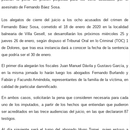
asesinato de Fernando Báez Sosa.
Los alegatos de cierre del juicio a los ocho acusados del crimen de
Fernando Báez Sosa, cometido el 18 de enero de 2020 en la localidad
balnearia de Villa Gesell, se desarrollarán los próximos miércoles 25 y
jueves 26 de enero, según dispuso el Tribunal Oral en lo Criminal (TOC) 1
de Dolores, que tras esa instancia dará a conocer
la fecha de la sentencia
que podría ser el 30 de enero.
El primer día alegarán los fiscales Juan Manuel Dávila y Gustavo García, y
en la misma jornada lo harán luego los abogados Fernando Burlando y
Fabián y Facundo Améndola, representantes de la familia de la víctima, en
calidad de particular damnificado.
En ambos casos,
solicitarán la pena que consideren necesaria para cada
uno de los imputados, a partir de los hechos que entiendan que pudieron
ser acreditados en las trece audiencias del juicio
, en las que declararon 87
testigos.
Al día siguiente será el turno del abogado Hugo Tomei, quien estuvo a