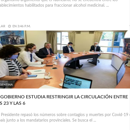
organismo argumentó que el fabricante no se encuentra entre los
ablecimientos habilitados para fraccionar alcohol medicinal. ...
.AR
EN
3:46 P.M.
GENTINA
 GOBIERNO ESTUDIA RESTRINGIR LA CIRCULACIÓN ENTRE
S 23 Y LAS 6
Presidente repasó los números sobre contagios y muertes por Covid-19 
país junto a los mandatarios provinciales. Se busca el ...