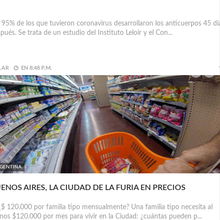
95% de los que tuvieron coronavirus desarrollaron los anticuerpos 45 dí
pués. Se trata de un estudio del Instituto Leloir y el Con...
.AR
EN
8:48 P.M.
GENTINA
ENOS AIRES, LA CIUDAD DE LA FURIA EN PRECIOS
120.000 por familia tipo mensualmente? Una familia tipo necesita al
os $120.000 por mes para vivir en la Ciudad: ¿cuántas pueden p...