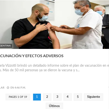
GENTINA
CUNACIÓN Y EFECTOS ADVERSOS
la Vizzotti brindó un detallado informe sobre el plan de vacunación en e
s. Más de 50 mil personas ya se dieron la vacuna y s...
.AR
EN
4:46 P.M.
1
2
3
4
5
Siguiente
PAGES 1 OF 19
Últimos