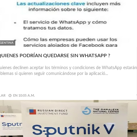
GENTINA
QUIENES PODRÍAN QUEDARSE SIN WHATSAPP ?
enes declinen aceptar los términos y condiciones de WhatsApp estarán
blemas si quieren seguir comunicándose por la aplicació...
.AR
EN
10:05 A.M.