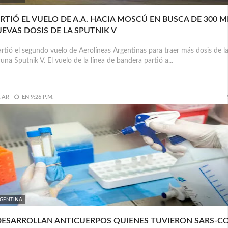
RTIÓ EL VUELO DE A.A. HACIA MOSCÚ EN BUSCA DE 300 M
EVAS DOSIS DE LA SPUTNIK V
tió el segundo vuelo de Aerolíneas Argentinas para traer más dosis de l
una Sputnik V. El vuelo de la línea de bandera partió a...
.AR
EN
9:26 P.M.
GENTINA
DESARROLLAN ANTICUERPOS QUIENES TUVIERON SARS-C