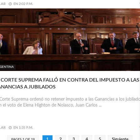
.AR
EN
2:02 P.M.
GENTINA
 CORTE SUPREMA FALLÓ EN CONTRA DEL IMPUESTO A LAS
NANCIAS A JUBILADOS
Corte Suprema ordenó no retener impuesto a las Ganancias a los jubilado
 el voto de Elena Highton de Nolasco, Juan Carlos ...
.AR
EN
1:35 P.M.
1
2
3
4
5
Siguiente
PAGES 1 OF 19