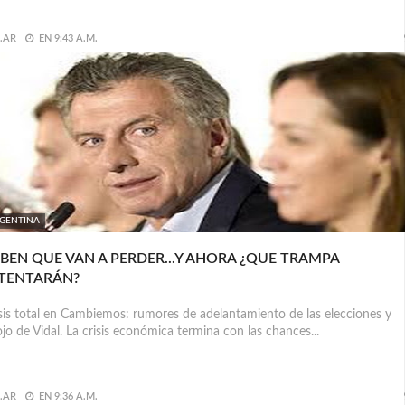
.AR
EN
9:43 A.M.
GENTINA
BEN QUE VAN A PERDER...Y AHORA ¿QUE TRAMPA
TENTARÁN?
sis total en Cambiemos: rumores de adelantamiento de las elecciones y
jo de Vidal. La crisis económica termina con las chances...
.AR
EN
9:36 A.M.