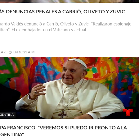
S DENUNCIAS PENALES A CARRIÓ, OLIVETO Y ZUVIC
ardo Valdés denunció a Carrió, Oliveto y Zuvic “Realizaron espionaje
ítico”. El ex embajador en el Vaticano y actual ...
.AR
EN
10:21 A.M.
GENTINA
PA FRANCISCO: "VEREMOS SI PUEDO IR PRONTO A LA
GENTINA"