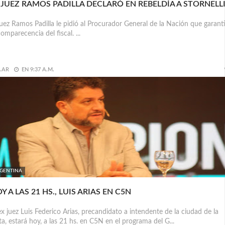
 JUEZ RAMOS PADILLA DECLARÓ EN REBELDÍA A STORNELL
juez Ramos Padilla le pidió al Procurador General de la Nación que garant
comparecencia del fiscal. ...
.AR
EN
9:37 A.M.
GENTINA
Y A LAS 21 HS., LUIS ARIAS EN C5N
ex juez Luis Federico Arias, precandidato a intendente de la ciudad de la
ta, estará hoy, a las 21 hs. en C5N en el programa del G...