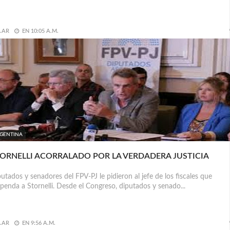
.AR
EN
10:05 A.M.
GENTINA
ORNELLI ACORRALADO POR LA VERDADERA JUSTICIA
utados y senadores del FPV-PJ le pidieron al jefe de los fiscales que
penda a Stornelli. Desde el Congreso, diputados y senado...
.AR
EN
9:56 A.M.