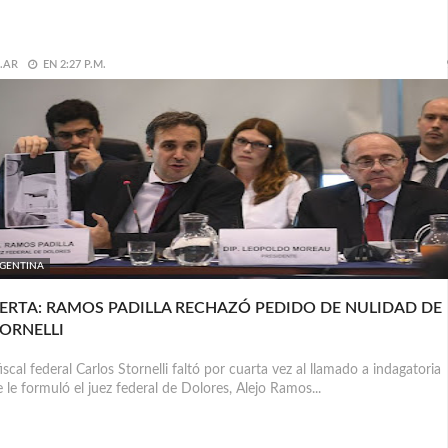
.AR
EN
2:27 P.M.
GENTINA
ERTA: RAMOS PADILLA RECHAZÓ PEDIDO DE NULIDAD DE
ORNELLI
fiscal federal Carlos Stornelli faltó por cuarta vez al llamado a indagatoria
 le formuló el juez federal de Dolores, Alejo Ramos...