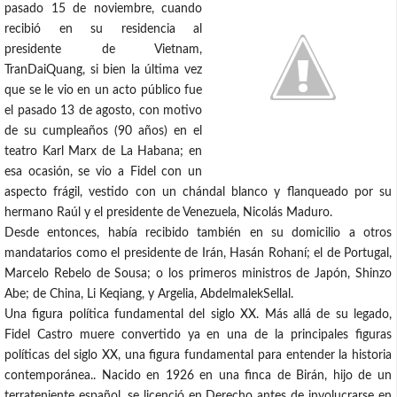
pasado 15 de noviembre, cuando
recibió en su residencia al
presidente de Vietnam,
TranDaiQuang, si bien la última vez
que se le vio en un acto público fue
el pasado 13 de agosto, con motivo
de su cumpleaños (90 años) en el
teatro Karl Marx de La Habana; en
esa ocasión, se vio a Fidel con un
aspecto frágil, vestido con un chándal blanco y flanqueado por su
hermano Raúl y el presidente de Venezuela, Nicolás Maduro.
Desde entonces, había recibido también en su domicilio a otros
mandatarios como el presidente de Irán, Hasán Rohaní; el de Portugal,
Marcelo Rebelo de Sousa; o los primeros ministros de Japón, Shinzo
Abe; de China, Li Keqiang, y Argelia, AbdelmalekSellal.
Una figura política fundamental del siglo XX. Más allá de su legado,
Fidel Castro muere convertido ya en una de la principales figuras
políticas del siglo XX, una figura fundamental para entender la historia
contemporánea.. Nacido en 1926 en una finca de Birán, hijo de un
terrateniente español, se licenció en Derecho antes de involucrarse en