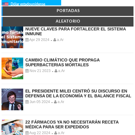
Dólar estadounidense
PORTADAS
ALEATORIO
NUEVE CLAVES PARA FORTALECER EL SISTEMA
INMUNE
Apr 29 2024
a.Ar
-
CAMBIO CLIMÁTICO QUE PROPAGA
SUPERBACTERIAS MORTALES
Nov 21 2023
a.Ar
-
EL PRESIDENTE MILEI CENTRÓ SU DISCURSO EN
DEFENSA DE LA ECONOMÍA Y EL BALANCE FISCAL
Jun 05 2024
a.Ar
-
22 FÁRMACOS YA NO NECESITARÁN RECETA
MÉDICA PARA SER EXPEDIDOS
Aug 22 2024
a.Ar
-