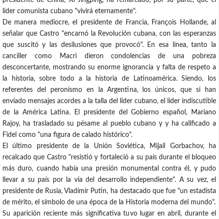
presidente de China, Xi Jingping, ha remarcado, por su parte, que el
líder comunista cubano "vivirá eternamente".
De manera mediocre, el presidente de Francia, François Hollande, al
señalar que Castro "encarnó la Revolución cubana, con las esperanzas
que suscitó y las desilusiones que provocó". En esa línea, tanto la
canciller como Macri dieron condolencias de una pobreza
desconcertante, mostrando su enorme ignorancia y falta de respeto a
la historia, sobre todo a la historia de Latinoamérica. Siendo, los
referentes del peronismo en la Argentina, los únicos, que si han
enviado mensajes acordes a la talla del líder cubano, el líder indiscutible
de la América Latina. El presidente del Gobierno español, Mariano
Rajoy, ha trasladado su pésame al pueblo cubano y y ha calificado a
Fidel como "una figura de calado histórico".
El último presidente de la Unión Soviética, Mijaíl Gorbachov, ha
recalcado que Castro "resistió y fortaleció a su país durante el bloqueo
más duro, cuando había una presión monumental contra él, y pudo
llevar a su país por la vía del desarrollo independiente". A su vez, el
presidente de Rusia, Vladímir Putin, ha destacado que fue "un estadista
de mérito, el símbolo de una época de la Historia moderna del mundo".
Su aparición reciente más significativa tuvo lugar en abril, durante el