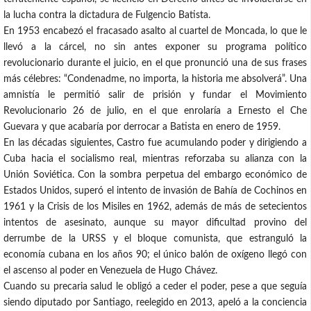
la lucha contra la dictadura de Fulgencio Batista.
En 1953 encabezó el fracasado asalto al cuartel de Moncada, lo que le
llevó a la cárcel, no sin antes exponer su programa político
revolucionario durante el juicio, en el que pronunció una de sus frases
más célebres: “Condenadme, no importa, la historia me absolverá”. Una
amnistía le permitió salir de prisión y fundar el Movimiento
Revolucionario 26 de julio, en el que enrolaría a Ernesto el Che
Guevara y que acabaría por derrocar a Batista en enero de 1959.
En las décadas siguientes, Castro fue acumulando poder y dirigiendo a
Cuba hacia el socialismo real, mientras reforzaba su alianza con la
Unión Soviética. Con la sombra perpetua del embargo económico de
Estados Unidos, superó el intento de invasión de Bahía de Cochinos en
1961 y la Crisis de los Misiles en 1962, además de más de setecientos
intentos de asesinato, aunque su mayor dificultad provino del
derrumbe de la URSS y el bloque comunista, que estranguló la
economía cubana en los años 90; el único balón de oxígeno llegó con
el ascenso al poder en Venezuela de Hugo Chávez.
Cuando su precaria salud le obligó a ceder el poder, pese a que seguía
siendo diputado por Santiago, reelegido en 2013, apeló a la conciencia