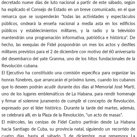
decretado nueve días de luto nacional a partir de este sábado, según
ha explicado el Consejo de Estado en un breve comunicado, en el que
remarca que se suspenderán "todas las actividades y espectáculos
públicos, ondeará la enseña nacional a media asta en los edificios
públicos y establecimientos militares, y la radio y la televisión
mantendrán una programación informativa, patriótica e histórica". De
hecho, las exequias de Fidel pospondrán un mes los actos y desfiles
militares previstos para el 2 de diciembre con motivo del 60 aniversario
del desembarco del yate Granma, uno de los hitos fundacionales de la
Revolución cubana.
El Ejecutivo ha constituido una comisión específica para organizar las
honras fúnebres, que arrancarán el próximo lunes, cuando los cubanos
que lo deseen podrán acudir durante dos días al Memorial José Martí,
uno de los lugares emblemáticos de La Habana, para rendir homenaje
y firmar el solemne juramento de cumplir el concepto de Revolución,
expresado por el líder histórico. Durante la tarde del martes, además,
se celebrará allí, en la Plaza de la Revolución, "un acto de masas".
El miércoles, las cenizas de Fidel Castro partirán desde La Habana
hacia Santiago de Cuba, su provincia natal, siguiendo un recorrido de
cuatro días, hasta el sábado 3 de diciembre, que rememora La