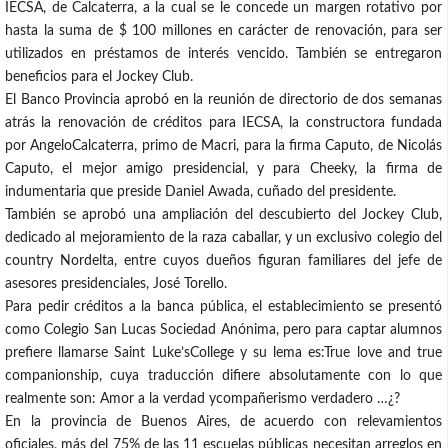
IECSA, de Calcaterra, a la cual se le concede un margen rotativo por
hasta la suma de $ 100 millones en carácter de renovación, para ser
utilizados en préstamos de interés vencido. También se entregaron
beneficios para el Jockey Club.
El Banco Provincia aprobó en la reunión de directorio de dos semanas
atrás la renovación de créditos para IECSA, la constructora fundada
por AngeloCalcaterra, primo de Macri, para la firma Caputo, de Nicolás
Caputo, el mejor amigo presidencial, y para Cheeky, la firma de
indumentaria que preside Daniel Awada, cuñado del presidente.
También se aprobó una ampliación del descubierto del Jockey Club,
dedicado al mejoramiento de la raza caballar, y un exclusivo colegio del
country Nordelta, entre cuyos dueños figuran familiares del jefe de
asesores presidenciales, José Torello.
Para pedir créditos a la banca pública, el establecimiento se presentó
como Colegio San Lucas Sociedad Anónima, pero para captar alumnos
prefiere llamarse Saint Luke’sCollege y su lema es:True love and true
companionship, cuya traducción difiere absolutamente con lo que
realmente son: Amor a la verdad ycompañerismo verdadero …¿?
En la provincia de Buenos Aires, de acuerdo con relevamientos
oficiales, más del 75% de las 11 escuelas públicas necesitan arreglos en