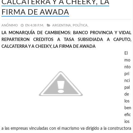
CALCATERRA Y A CHEEKY, LA
FIRMA DE AWADA
ANÓNIMO
EN
4:38 P.M.
ARGENTINA,
POLÍTICA,
LA MONARQUÍA DE CAMBIEMOS: BANCO PROVINCIA Y VIDAL
REPARTIERON CREDITOS A TASA SUBSIDIADA A CAPUTO,
CALCATERRA Y A CHEEKY, LA FIRMA DE AWADA
El
mo
nto
pri
nci
pal
de
los
ben
efic
ios
a las empresas vinculadas con el macrismo va dirigido a la constructora