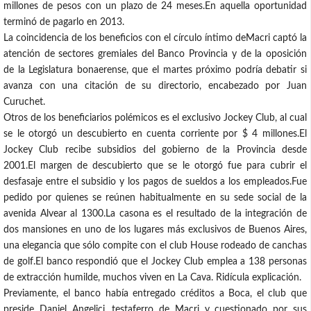
millones de pesos con un plazo de 24 meses.En aquella oportunidad
terminó de pagarlo en 2013.
La coincidencia de los beneficios con el círculo íntimo deMacri captó la
atención de sectores gremiales del Banco Provincia y de la oposición
de la Legislatura bonaerense, que el martes próximo podría debatir si
avanza con una citación de su directorio, encabezado por Juan
Curuchet.
Otros de los beneficiarios polémicos es el exclusivo Jockey Club, al cual
se le otorgó un descubierto en cuenta corriente por $ 4 millones.El
Jockey Club recibe subsidios del gobierno de la Provincia desde
2001.El margen de descubierto que se le otorgó fue para cubrir el
desfasaje entre el subsidio y los pagos de sueldos a los empleados.Fue
pedido por quienes se reúnen habitualmente en su sede social de la
avenida Alvear al 1300.La casona es el resultado de la integración de
dos mansiones en uno de los lugares más exclusivos de Buenos Aires,
una elegancia que sólo compite con el club House rodeado de canchas
de golf.El banco respondió que el Jockey Club emplea a 138 personas
de extracción humilde, muchos viven en La Cava. Ridícula explicación.
Previamente, el banco había entregado créditos a Boca, el club que
preside Daniel Angelici, testaferro de Macri y cuestionado por sus