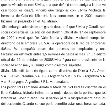
que su vínculo es con Silvina, a la que definió como amiga a la que ve
casi todos los días."El vínculo que tengo es con Silvina Michetti, la
hermana de Gabriela Michetti. Nos conocimos en el 2001 cuando
hicimos un posgrado en el IAE, afirmó.
Sin embargo, además de amigas se descubrió que Silvina y Claudia son
socias comerciales. La edición del Boletín Oficial del 17 de septiembre
de 2004 reveló que Del Valle Nunia y Silvina Michetti comparten
directorio de la empresa SIL S.A., la operadora de la red de tintorerías
5àSec. Esa compañía posee dos docenas de empleados y una
facturación estimada entre 1,5 millones de pesos al mes. En un edicto
oficial del 31 de octubre de 2008Silvina figura como presidente de la
sociedad anónima y su amiga como directora suplente.
Silvina Michetti también figura como directiva de Dilexia S.A., Atton
S.A., 5 a SecSrgentina S.A., BRB Argentina S.R.L. y BRB Argentina S.A.
y en Bourgogne Argentina S.R.L., ya rematada.
Los periodistas Fernando Amato y María del Sol Peralta cuentan en el
libro Gabriela, historia íntima de la mujer detrás de la política que las
tintorerías 5àSec fueron una salvación para la Vicepresidente después
del accidente. Cuando su cuerpo le permitió estar unas horas sentada,