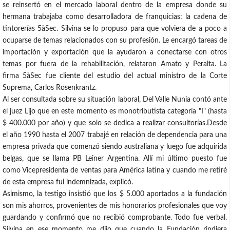
se reinsertó en el mercado laboral dentro de la empresa donde su
hermana trabajaba como desarrolladora de franquicias: la cadena de
tintorerías 5àSec. Silvina se lo propuso para que volviera de a poco a
ocuparse de temas relacionados con su profesión. Le encargó tareas de
importación y exportación que la ayudaron a conectarse con otros
temas por fuera de la rehabilitación, relataron Amato y Peralta. La
firma 5àSec fue cliente del estudio del actual ministro de la Corte
Suprema, Carlos Rosenkrantz.
Al ser consultada sobre su situación laboral, Del Valle Nunia contó ante
el juez Lijo que en este momento es monotributista categoría "I" (hasta
$ 400.000 por año) y que solo se dedica a realizar consultorías.Desde
el año 1990 hasta el 2007 trabajé en relación de dependencia para una
empresa privada que comenzó siendo australiana y luego fue adquirida
belgas, que se llama PB Leiner Argentina. Allí mi último puesto fue
como Vicepresidenta de ventas para América latina y cuando me retiré
de esta empresa fui indemnizada, explicó.
Asimismo, la testigo insistió que los $ 5.000 aportados a la fundación
son mis ahorros, provenientes de mis honorarios profesionales que voy
guardando y confirmó que no recibió comprobante. Todo fue verbal.
Silvina en ese momento me dijo que cuando la Fundación rindiera