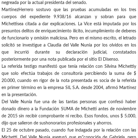
negreada por la actual presidenta del senado.
MartínezHerrero sostuvo que las pruebas acumuladas en los tres
cuerpos del expediente 9.938/16 alcanzan y sobran para que
Michettisea citada a dar explicaciones. La Vice está imputada por los
presuntos delitos de enriquecimiento ilícito, incumplimiento de deberes
de funcionario y omisión maliciosa. Pero en el mismo escrito, el letrado
solicitó se investigue a Claudia del Valle Nunia por los olvidos en los
que incurrió durante su declaración judicial, constatados
posteriormente por una nota publicada por el sitio El Disenso.
La referida testigo manifestó que tenía relación con Silvina Michettiy
que solo efectúa trabajos de consultoría percibiendo la suma de $
20.000, cuando en rigor de la nota presentada es socia de la referida
en primer término en la empresa SIL S.A. desde 2004, afirmó Martínez
en la presentación.
Del Valle Nunia fue una de las tantas personas que confesó haber
donado dinero a la Fundación SUMA de Michetti antes de noviembre
de 2015 sin recibir comprobante ni recibo. Esos fondos, unos $ 5.000,
dijo que salieron de sushonorarios profesionales y ahorros.
El 25 de octubre pasado, cuando fue indagada por la relación con las
Michetti, Del Valle Nunia aseguró que es"conocida de Gabriela, pero