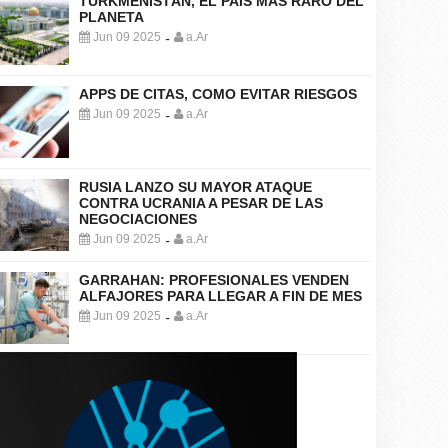
TURKMENISTÁN, EL PAÍS MÁS RARO DEL
PLANETA
Jun 09 2025
a.Ar
-
APPS DE CITAS, COMO EVITAR RIESGOS
Jun 09 2025
a.Ar
-
RUSIA LANZO SU MAYOR ATAQUE
CONTRA UCRANIA A PESAR DE LAS
NEGOCIACIONES
Jun 09 2025
a.Ar
-
GARRAHAN: PROFESIONALES VENDEN
ALFAJORES PARA LLEGAR A FIN DE MES
Jun 09 2025
a.Ar
-