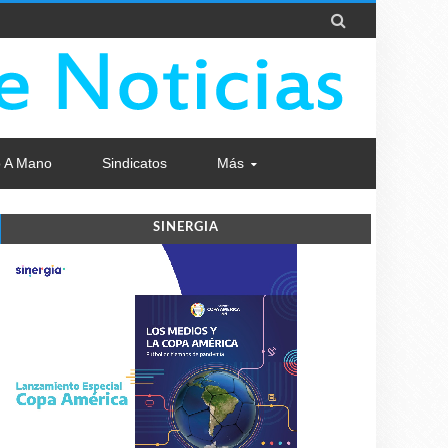

 A Mano
Sindicatos
Más
SINERGIA