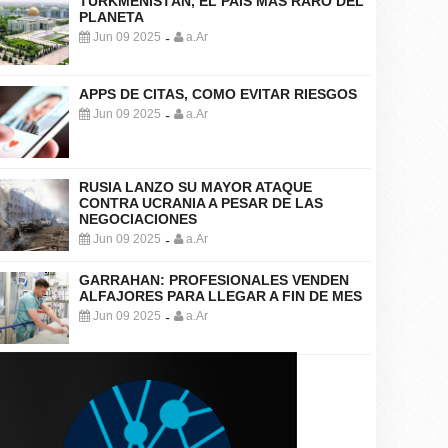
TURKMENISTÁN, EL PAÍS MÁS RARO DEL
PLANETA
Jun 09 2025
a.Ar
-
APPS DE CITAS, COMO EVITAR RIESGOS
Jun 09 2025
a.Ar
-
RUSIA LANZO SU MAYOR ATAQUE
CONTRA UCRANIA A PESAR DE LAS
NEGOCIACIONES
Jun 09 2025
a.Ar
-
GARRAHAN: PROFESIONALES VENDEN
ALFAJORES PARA LLEGAR A FIN DE MES
Jun 09 2025
a.Ar
-