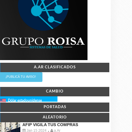
A.AR CLASIFICADOS
¡PUBLICÁ TU AVISO!
CAMBIO
Dólar estadounidense
PORTADAS
ALEATORIO
AFIP VIGILA TUS COMPRAS
Jan 15 2024
a.Ar
-