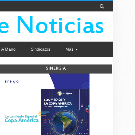

 A Mano
Sindicatos
Más
SINERGIA