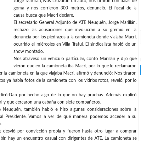
Jorge Marillán, Nos cruzaron un auto, nos tiraron con balas de
goma y nos corrieron 300 metros, denunció. El fiscal de la
causa busca que Macri declare.
El secretario General Adjunto de ATE Neuquén, Jorge Marillán,
rechazó las acusaciones que involucran a su gremio en la
denuncia por los piedrazos a la camioneta donde viajaba Macri,
ocurrido el miércoles en Villa Traful. El sindicalista habló de un
show montado.
Nos atravesó un vehículo particular, contó Marillán y dijo que
vieron que en la camioneta iba Macri, por lo que le reclamaron
er la camioneta en la que viajaba Macri, afirmó y denunció: Nos tiraron
s ya había fotos de la camioneta con los vidrios rotos, reveló, por lo
e indicó:Dan por hecho algo de lo que no hay pruebas. Además explicó
ial y que cercaron una cabaña con siete compañeros.
de Neuquén, también habló e hizo algunas consideraciones sobre la
 al Presidente. Vamos a ver de qué manera podemos acceder a su
ó.
se desvió por convicción propia y fueron hasta otro lugar a comprar
ubir, hay un encuentro casual con dirigentes de ATE. La camioneta se