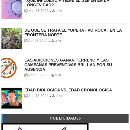
¿QUE INFLUENCIA TIENE EL SEMEN EN LA
LONGEVIDAD?
Mar 31 2025
a.Ar
-
DE QUE SE TRATA EL "OPERATIVO ROCA" EN LA
FRONTERA NORTE
Apr 28 2025
a.Ar
-
LAS ADICCIONES GANAN TERRENO Y LAS
CAMPAÑAS PREVENTIVAS BRILLAN POR SU
AUSENCIA
Apr 08 2025
a.Ar
-
EDAD BIOLÓGICA VS. EDAD CRONOLÓGICA
Aug 15 2024
a.Ar
-
PUBLICIDADES