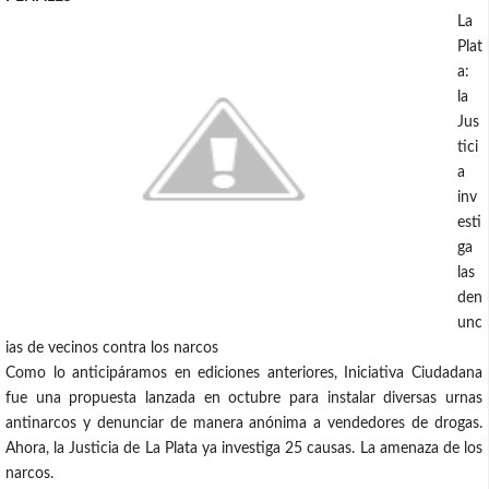
La
Plat
a:
la
Jus
tici
a
inv
esti
ga
las
den
unc
ias de vecinos contra los narcos
Como lo anticipáramos en ediciones anteriores, Iniciativa Ciudadana
fue una propuesta lanzada en octubre para instalar diversas urnas
antinarcos y denunciar de manera anónima a vendedores de drogas.
Ahora, la Justicia de La Plata ya investiga 25 causas. La amenaza de los
narcos.