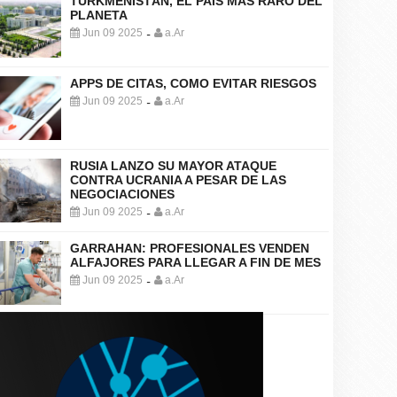
TURKMENISTÁN, EL PAÍS MÁS RARO DEL
PLANETA
Jun 09 2025
a.Ar
-
APPS DE CITAS, COMO EVITAR RIESGOS
Jun 09 2025
a.Ar
-
RUSIA LANZO SU MAYOR ATAQUE
CONTRA UCRANIA A PESAR DE LAS
NEGOCIACIONES
Jun 09 2025
a.Ar
-
GARRAHAN: PROFESIONALES VENDEN
ALFAJORES PARA LLEGAR A FIN DE MES
Jun 09 2025
a.Ar
-