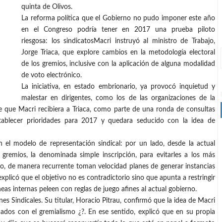
quinta de Olivos.
La reforma política que el Gobierno no pudo imponer este año
en el Congreso podría tener en 2017 una prueba piloto
riesgosa: los sindicatosMacri instruyó al ministro de Trabajo,
Jorge Triaca, que explore cambios en la metodología electoral
de los gremios, inclusive con la aplicación de alguna modalidad
de voto electrónico.
La iniciativa, en estado embrionario, ya provocó inquietud y
malestar en dirigentes, como los de las organizaciones de la
e que Macri recibiera a Triaca, como parte de una ronda de consultas
stablecer prioridades para 2017 y quedara seducido con la idea de
 el modelo de representación sindical: por un lado, desde la actual
gremios, la denominada simple inscripción, para evitarles a los más
tro, de manera recurrente toman velocidad planes de generar instancias
explicó que el objetivo no es contradictorio sino que apunta a restringir
eas internas peleen con reglas de juego afines al actual gobierno.
es Sindicales. Su titular, Horacio Pitrau, confirmó que la idea de Macri
nados con el gremialismo ¿?. En ese sentido, explicó que en su propia