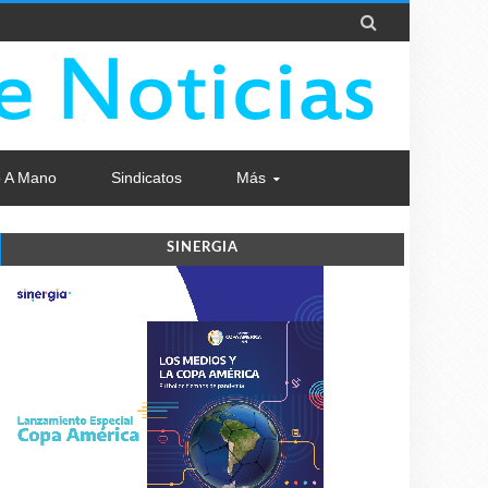

 A Mano
Sindicatos
Más
SINERGIA