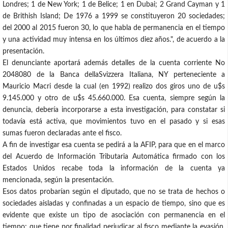
Londres; 1 de New York; 1 de Belice; 1 en Dubai; 2 Grand Cayman y 1
de Brithish Island; De 1976 a 1999 se constituyeron 20 sociedades;
del 2000 al 2015 fueron 30, lo que habla de permanencia en el tiempo
y una actividad muy intensa en los últimos diez años.", de acuerdo a la
presentación.
El denunciante aportará además detalles de la cuenta corriente No
2048080 de la Banca dellaSvizzera Italiana, NY perteneciente a
Mauricio Macri desde la cual (en 1992) realizo dos giros uno de u$s
9.145.000 y otro de u$s 45.660.000. Esa cuenta, siempre según la
denuncia, debería incorporarse a esta investigación, para constatar si
todavía está activa, que movimientos tuvo en el pasado y si esas
sumas fueron declaradas ante el fisco.
A fin de investigar esa cuenta se pedirá a la AFIP, para que en el marco
del Acuerdo de Información Tributaria Automática firmado con los
Estados Unidos recabe toda la información de la cuenta ya
mencionada, según la presentación.
Esos datos probarían según el diputado, que no se trata de hechos o
sociedades aisladas y confinadas a un espacio de tiempo, sino que es
evidente que existe un tipo de asociación con permanencia en el
tiempo; que tiene por finalidad perjudicar al fisco mediante la evasión,