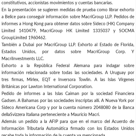
constitutivos, accionistas movimientos y cuentas bancarias.
En la presentación se sugieren medidas de prueba como librar exhorto
a Belice para conseguir información sobre MacriGroup LLP. Pedidos de
informes a Hong Kong para obtener datos sobre Sideco (HK) Company
Limited 1410479, MacriGroup HK Limited 1335037 y SOCMA
GroupLimited 1960462.
También a Dubai por MacriGroup LLP. Exhorto al Estado de Florida,
Estados Unidos, por datos sobre MacriGroup Corp. Y
MacriInvestments LLC.
Exhorto a la República Federal Alemana para indagar sobre
información relacionada sobre todas las sociedades. A Uruguay por
tres firmas, Mirlex, EQT e Inversora Towlin. A las Islas Vírgenes
Británicas por Lawton International Corporation.
Pedido de informes a las Islas Caiman por la sociedad Financiera
Gadsen. A Bahamas por las sociedades inscriptas allí. A Nueva York por
Sideco Americana Corp y por la cuenta número 2048080 de la Banca
dellaSvizzera Italiana perteneciente a Mauricio Macri.
Además un pedido a la AFIP para que en el marco del Acuerdo de
Información Tributaria Automática firmado con los Estados Unidos
recabe toda la información de la cuenta ya mencionada.