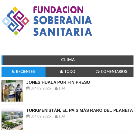
CLIMA
RECIENTES
TODO
COMENTARIOS
JONES HUALA POR FIN PRESO
Jun 09 2025
a.Ar
-
TURKMENISTÁN, EL PAÍS MÁS RARO DEL PLANETA
Jun 09 2025
a.Ar
-