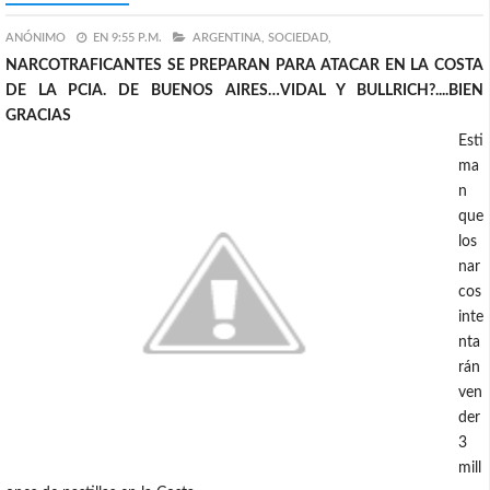
ANÓNIMO
EN
9:55 P.M.
ARGENTINA,
SOCIEDAD,
NARCOTRAFICANTES SE PREPARAN PARA ATACAR EN LA COSTA
DE LA PCIA. DE BUENOS AIRES…VIDAL Y BULLRICH?....BIEN
GRACIAS
Esti
ma
n
que
los
nar
cos
inte
nta
rán
ven
der
3
mill