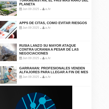
TURKMENISTÁN, EL PAÍS MÁS RARO DEL
PLANETA
Jun 09 2025
a.Ar
-
APPS DE CITAS, COMO EVITAR RIESGOS
Jun 09 2025
a.Ar
-
RUSIA LANZO SU MAYOR ATAQUE
CONTRA UCRANIA A PESAR DE LAS
NEGOCIACIONES
Jun 09 2025
a.Ar
-
GARRAHAN: PROFESIONALES VENDEN
ALFAJORES PARA LLEGAR A FIN DE MES
Jun 09 2025
a.Ar
-