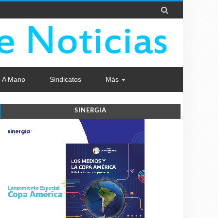

 A Mano
Sindicatos
Más
SINERGIA