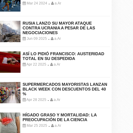
Mar 24 2024
a.Ar
-
RUSIA LANZO SU MAYOR ATAQUE
CONTRA UCRANIA A PESAR DE LAS
NEGOCIACIONES
Jun 09 2025
a.Ar
-
ASÍ LO PIDIÓ FRANCISCO: AUSTERIDAD
TOTAL EN SU DESPEDIDA
Apr 22 2025
a.Ar
-
SUPERMERCADOS MAYORISTAS LANZAN
BLACK WEEK CON DESCUENTOS DEL 40
%
Apr 28 2025
a.Ar
-
HÍGADO GRASO Y MORTALIDAD: LA
PREOCUPACIÓN DE LA CIENCIA
Mar 25 2025
a.Ar
-