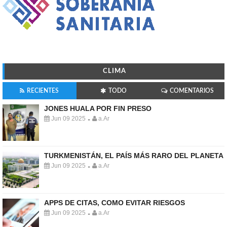
CLIMA
RECIENTES
TODO
COMENTARIOS
JONES HUALA POR FIN PRESO
Jun 09 2025
a.Ar
-
TURKMENISTÁN, EL PAÍS MÁS RARO DEL PLANETA
Jun 09 2025
a.Ar
-
APPS DE CITAS, COMO EVITAR RIESGOS
Jun 09 2025
a.Ar
-