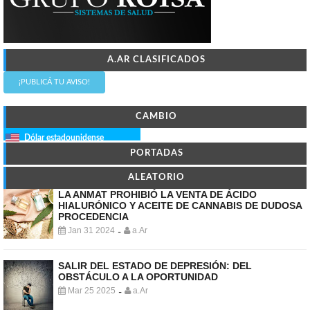
A.AR CLASIFICADOS
¡PUBLICÁ TU AVISO!
CAMBIO
Dólar estadounidense
PORTADAS
ALEATORIO
LA ANMAT PROHIBIÓ LA VENTA DE ÁCIDO
HIALURÓNICO Y ACEITE DE CANNABIS DE DUDOSA
PROCEDENCIA
Jan 31 2024
a.Ar
-
SALIR DEL ESTADO DE DEPRESIÓN: DEL
OBSTÁCULO A LA OPORTUNIDAD
Mar 25 2025
a.Ar
-