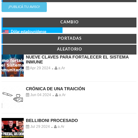
¡PUBLICÁ TU AVISO!
CAMBIO
Dólar estadounidense
PORTADAS
ALEATORIO
NUEVE CLAVES PARA FORTALECER EL SISTEMA
INMUNE
Apr 29 2024
a.Ar
-
CRÓNICA DE UNA TRAICIÓN
Jun 04 2024
a.Ar
-
BELLIBONI PROCESADO
Jul 29 2024
a.Ar
-