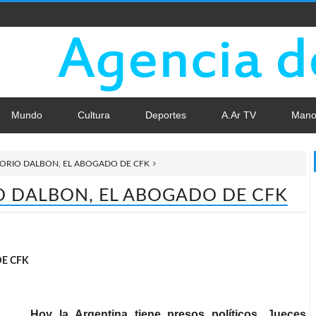
Mundo
Cultura
Deportes
A.Ar TV
Mano
GORIO DALBON, EL ABOGADO DE CFK
O DALBON, EL ABOGADO DE CFK
DE CFK
Hoy la Argentina tiene presos políticos. Jueces