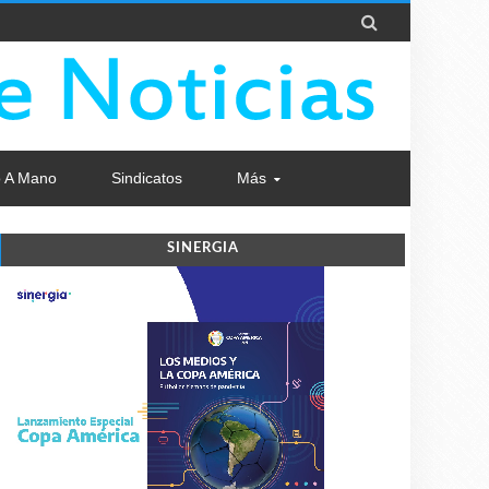

 A Mano
Sindicatos
Más
SINERGIA