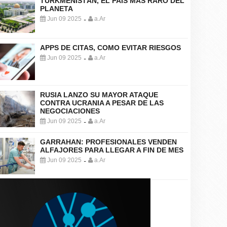
TURKMENISTÁN, EL PAÍS MÁS RARO DEL
PLANETA
Jun 09 2025
a.Ar
-
APPS DE CITAS, COMO EVITAR RIESGOS
Jun 09 2025
a.Ar
-
RUSIA LANZO SU MAYOR ATAQUE
CONTRA UCRANIA A PESAR DE LAS
NEGOCIACIONES
Jun 09 2025
a.Ar
-
GARRAHAN: PROFESIONALES VENDEN
ALFAJORES PARA LLEGAR A FIN DE MES
Jun 09 2025
a.Ar
-