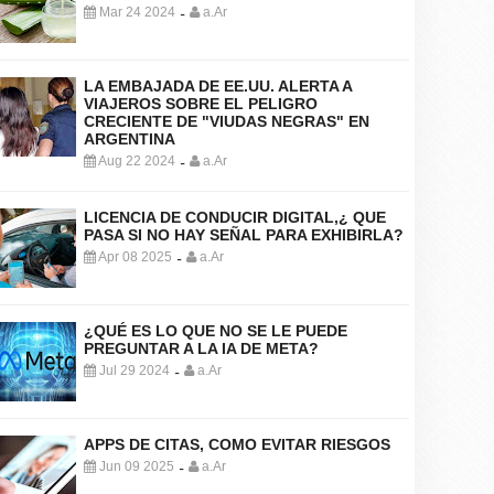
Mar 24 2024
a.Ar
-
LA EMBAJADA DE EE.UU. ALERTA A
VIAJEROS SOBRE EL PELIGRO
CRECIENTE DE "VIUDAS NEGRAS" EN
ARGENTINA
Aug 22 2024
a.Ar
-
LICENCIA DE CONDUCIR DIGITAL,¿ QUE
PASA SI NO HAY SEÑAL PARA EXHIBIRLA?
Apr 08 2025
a.Ar
-
¿QUÉ ES LO QUE NO SE LE PUEDE
PREGUNTAR A LA IA DE META?
Jul 29 2024
a.Ar
-
APPS DE CITAS, COMO EVITAR RIESGOS
Jun 09 2025
a.Ar
-