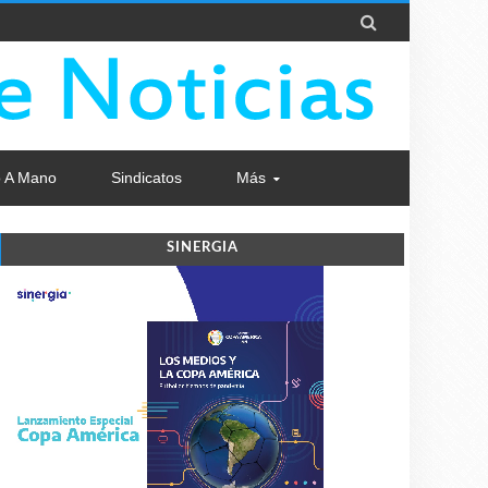

 A Mano
Sindicatos
Más
SINERGIA