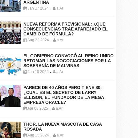
ARGENTINA
Jan 17 2024
a.Ar
-
NUEVA REFORMA PREVISIONAL: ¿QUE
CONSECUENCIAS TRAE APAREJADO EL
CAMBIO DE FÓRMULA?
Aug 22 2024
a.Ar
-
EL GOBIERNO CONVOCÓ AL REINO UNIDO
RETOMAR LAS NOGOCIACIONES POR LA
SOBERANÍA DE MALVINAS
Jun 10 2024
a.Ar
-
PARECE DE 40 AÑOS PERO TIENE 80,
¿CUAL ES EL SECRETO DE LARRY
ELLISON, EL FUNDADOR DE LA MEGA
EMPRESA ORACLE?
Apr 08 2025
a.Ar
-
THOR, LA NUEVA MASCOTA DE CASA
ROSADA
Aug 15 2024
a.Ar
-