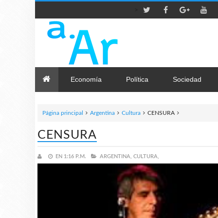
>
Economía
Política
Sociedad
Página principal
Argentina
Cultura
CENSURA
CENSURA
EN
1:16 P.M.
ARGENTINA,
CULTURA,