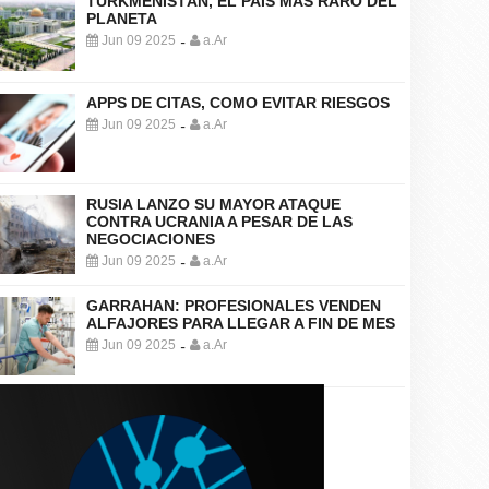
TURKMENISTÁN, EL PAÍS MÁS RARO DEL
PLANETA
Jun 09 2025
a.Ar
-
APPS DE CITAS, COMO EVITAR RIESGOS
Jun 09 2025
a.Ar
-
RUSIA LANZO SU MAYOR ATAQUE
CONTRA UCRANIA A PESAR DE LAS
NEGOCIACIONES
Jun 09 2025
a.Ar
-
GARRAHAN: PROFESIONALES VENDEN
ALFAJORES PARA LLEGAR A FIN DE MES
Jun 09 2025
a.Ar
-