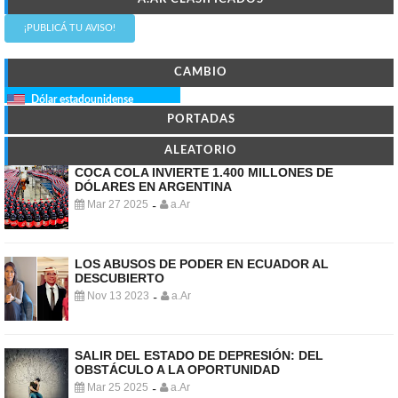
¡PUBLICÁ TU AVISO!
CAMBIO
Dólar estadounidense
PORTADAS
ALEATORIO
COCA COLA INVIERTE 1.400 MILLONES DE
DÓLARES EN ARGENTINA
Mar 27 2025
a.Ar
-
LOS ABUSOS DE PODER EN ECUADOR AL
DESCUBIERTO
Nov 13 2023
a.Ar
-
SALIR DEL ESTADO DE DEPRESIÓN: DEL
OBSTÁCULO A LA OPORTUNIDAD
Mar 25 2025
a.Ar
-