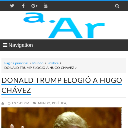

Navigation
Página principal
Mundo
Política
DONALD TRUMP ELOGIÓ A HUGO CHÁVEZ
DONALD TRUMP ELOGIÓ A HUGO
CHÁVEZ
EN
1:41 P.M.
MUNDO,
POLÍTICA,