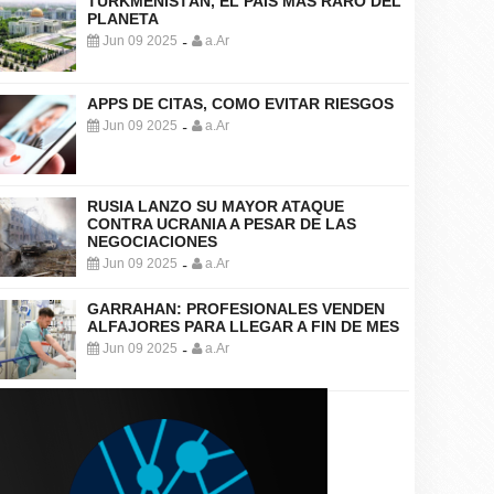
TURKMENISTÁN, EL PAÍS MÁS RARO DEL
PLANETA
Jun 09 2025
a.Ar
-
APPS DE CITAS, COMO EVITAR RIESGOS
Jun 09 2025
a.Ar
-
RUSIA LANZO SU MAYOR ATAQUE
CONTRA UCRANIA A PESAR DE LAS
NEGOCIACIONES
Jun 09 2025
a.Ar
-
GARRAHAN: PROFESIONALES VENDEN
ALFAJORES PARA LLEGAR A FIN DE MES
Jun 09 2025
a.Ar
-