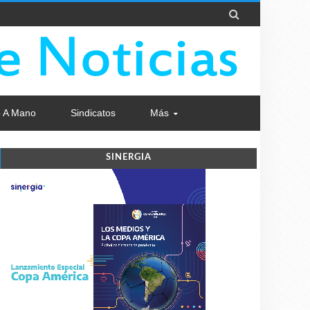

 A Mano
Sindicatos
Más
SINERGIA