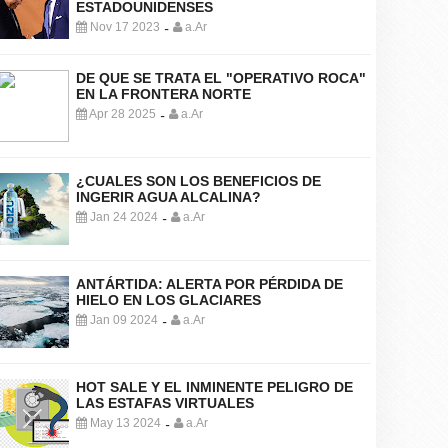
ESTADOUNIDENSES
Nov 17 2023
a.Ar
-
DE QUE SE TRATA EL "OPERATIVO ROCA"
EN LA FRONTERA NORTE
Apr 28 2025
a.Ar
-
¿CUALES SON LOS BENEFICIOS DE
INGERIR AGUA ALCALINA?
Jan 24 2024
a.Ar
-
ANTÁRTIDA: ALERTA POR PÉRDIDA DE
HIELO EN LOS GLACIARES
Jan 09 2024
a.Ar
-
HOT SALE Y EL INMINENTE PELIGRO DE
LAS ESTAFAS VIRTUALES
May 13 2024
a.Ar
-