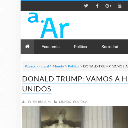
>
Economía
Política
Sociedad
Página principal
Mundo
Política
DONALD TRUMP: VAMOS A
DONALD TRUMP: VAMOS A H
UNIDOS
EN
1:53 A.M.
MUNDO,
POLÍTICA,