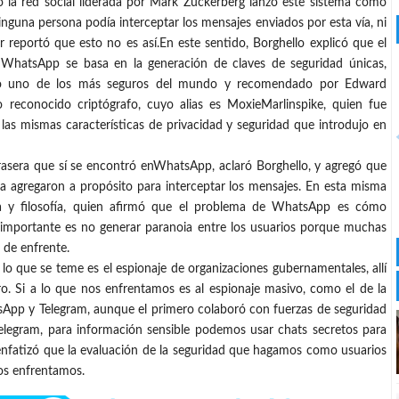
 la red social liderada por Mark Zuckerberg lanzó este sistema como
inguna persona podía interceptar los mensajes enviados por esta vía, ni
 reportó que esto no es así.En este sentido, Borghello explicó que el
 WhatsApp se basa en la generación de claves de seguridad únicas,
omo uno de los más seguros del mundo y recomendado por Edward
 reconocido criptógrafo, cuyo alias es MoxieMarlinspike, quien fue
las mismas características de privacidad y seguridad que introdujo en
rasera que sí se encontró enWhatsApp, aclaró Borghello, y agregó que
a agregaron a propósito para interceptar los mensajes. En esta misma
gía y filosofía, quien afirmó que el problema de WhatsApp es cómo
 importante es no generar paranoia entre los usuarios porque muchas
 de enfrente.
lo que se teme es el espionaje de organizaciones gubernamentales, allí
o. Si a lo que nos enfrentamos es al espionaje masivo, como el de la
pp y Telegram, aunque el primero colaboró con fuerzas de seguridad
elegram, para información sensible podemos usar chats secretos para
enfatizó que la evaluación de la seguridad que hagamos como usuarios
os enfrentamos.