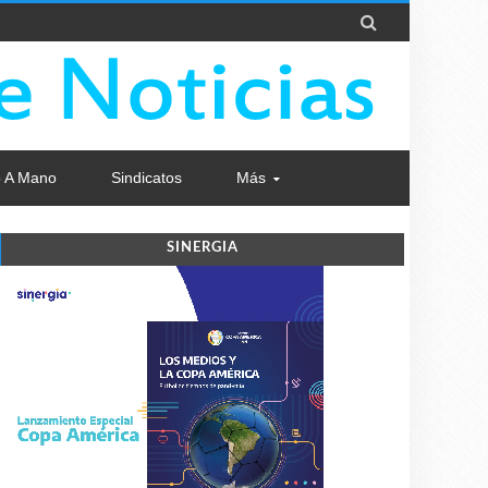

 A Mano
Sindicatos
Más
SINERGIA