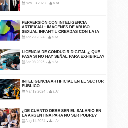
Nov 13 2023
a.Ar
-
PERVERSIÓN CON INTELIGENCIA
ARTIFICIAL: IMÁGENES DE ABUSO
SEXUAL INFANTIL CREADAS CON LA IA
Apr 29 2024
a.Ar
-
LICENCIA DE CONDUCIR DIGITAL,¿ QUE
PASA SI NO HAY SEÑAL PARA EXHIBIRLA?
Apr 08 2025
a.Ar
-
INTELIGENCIA ARTIFICIAL EN EL SECTOR
PÚBLICO
Mar 19 2024
a.Ar
-
¿DE CUANTO DEBE SER EL SALARIO EN
LA ARGENTINA PARA NO SER POBRE?
Aug 14 2024
a.Ar
-