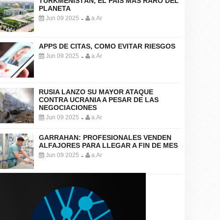
TURKMENISTÁN, EL PAÍS MÁS RARO DEL
PLANETA
Jun 09 2025
a.Ar
-
APPS DE CITAS, COMO EVITAR RIESGOS
Jun 09 2025
a.Ar
-
RUSIA LANZO SU MAYOR ATAQUE
CONTRA UCRANIA A PESAR DE LAS
NEGOCIACIONES
Jun 09 2025
a.Ar
-
GARRAHAN: PROFESIONALES VENDEN
ALFAJORES PARA LLEGAR A FIN DE MES
Jun 09 2025
a.Ar
-