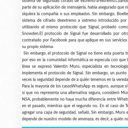
sistema de seguridad cifrado de extremo-a-extremo.Cuando
parte de su aplicación de mensajería, había asegurado que n
siquiera la compañía o sus empleados. Sin embargo, Boelter
sistema de cifrado deextremo a extremo introducido por
utilizando el mismo protocolo que Signal, probado c
Snowden.El protocolo de Signal fue desarrollado por otro
contratado por Facebook para que aplique en sus servicios 
su propio sistema.
Sin embargo, el protocolo de Signal no tiene esta puerta t
por eso en la comunidad informática se especula con que l
línea se expresó Valentín Muro, especialista en tecnolo
implementa el protocolo de Signal. Sin embargo, un punto
veces la seguridad depende de a quién tenemos en la vereda
Para la mayoría de los casosWhatsApp es seguro, aunque si 
sí que no representa una alternativa segura, consideró Mur
NSA, probablemente no haya mucha diferencia entre WhatsA
en el pasado, mientras que el segundo no. En el caso de T
agregar una capa de seguridad, señaló. Sin embargo, Muro 
depende de nuestro modelo de amenaza, es decir, a quién n