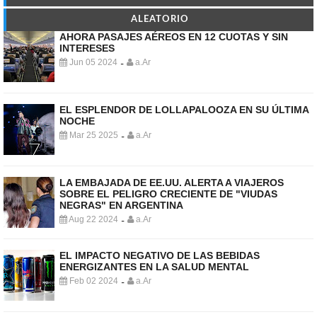
ALEATORIO
AHORA PASAJES AÉREOS EN 12 CUOTAS Y SIN
INTERESES
Jun 05 2024
a.Ar
-
EL ESPLENDOR DE LOLLAPALOOZA EN SU ÚLTIMA
NOCHE
Mar 25 2025
a.Ar
-
LA EMBAJADA DE EE.UU. ALERTA A VIAJEROS
SOBRE EL PELIGRO CRECIENTE DE "VIUDAS
NEGRAS" EN ARGENTINA
Aug 22 2024
a.Ar
-
EL IMPACTO NEGATIVO DE LAS BEBIDAS
ENERGIZANTES EN LA SALUD MENTAL
Feb 02 2024
a.Ar
-