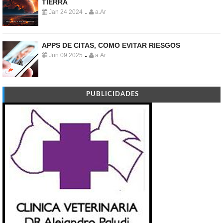
TIERRA
Jan 24 2024
a.Ar
-
APPS DE CITAS, COMO EVITAR RIESGOS
Jun 09 2025
a.Ar
-
PUBLICIDADES