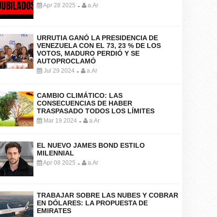
Apr 28 2025
a.Ar
-
URRUTIA GANÓ LA PRESIDENCIA DE
VENEZUELA CON EL 73, 23 % DE LOS
VOTOS, MADURO PERDIÓ Y SE
AUTOPROCLAMÓ
Jul 29 2024
a.Ar
-
CAMBIO CLIMÁTICO: LAS
CONSECUENCIAS DE HABER
TRASPASADO TODOS LOS LÍMITES
Mar 19 2024
a.Ar
-
EL NUEVO JAMES BOND ESTILO
MILENNIAL
Apr 08 2025
a.Ar
-
TRABAJAR SOBRE LAS NUBES Y COBRAR
EN DÓLARES: LA PROPUESTA DE
EMIRATES