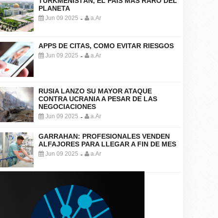
TURKMENISTÁN, EL PAÍS MÁS RARO DEL
PLANETA
Jun 09 2025
a.Ar
-
APPS DE CITAS, COMO EVITAR RIESGOS
Jun 09 2025
a.Ar
-
RUSIA LANZO SU MAYOR ATAQUE
CONTRA UCRANIA A PESAR DE LAS
NEGOCIACIONES
Jun 09 2025
a.Ar
-
GARRAHAN: PROFESIONALES VENDEN
ALFAJORES PARA LLEGAR A FIN DE MES
Jun 09 2025
a.Ar
-