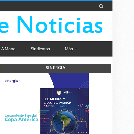

 A Mano
Sindicatos
Más
SINERGIA