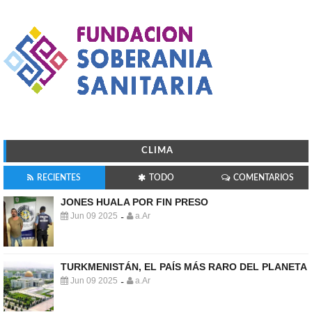
CLIMA
RECIENTES
TODO
COMENTARIOS
JONES HUALA POR FIN PRESO
Jun 09 2025
a.Ar
-
TURKMENISTÁN, EL PAÍS MÁS RARO DEL PLANETA
Jun 09 2025
a.Ar
-