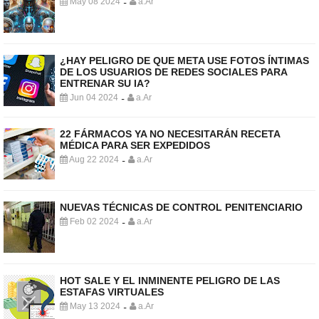
May 08 2024
a.Ar
-
¿HAY PELIGRO DE QUE META USE FOTOS ÍNTIMAS
DE LOS USUARIOS DE REDES SOCIALES PARA
ENTRENAR SU IA?
Jun 04 2024
a.Ar
-
22 FÁRMACOS YA NO NECESITARÁN RECETA
MÉDICA PARA SER EXPEDIDOS
Aug 22 2024
a.Ar
-
NUEVAS TÉCNICAS DE CONTROL PENITENCIARIO
Feb 02 2024
a.Ar
-
HOT SALE Y EL INMINENTE PELIGRO DE LAS
ESTAFAS VIRTUALES
May 13 2024
a.Ar
-