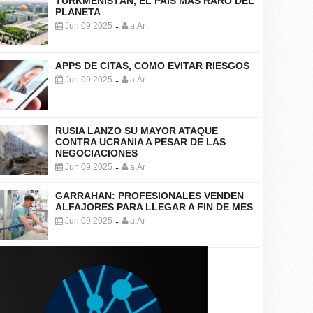
TURKMENISTÁN, EL PAÍS MÁS RARO DEL
PLANETA
Jun 09 2025
a.Ar
-
APPS DE CITAS, COMO EVITAR RIESGOS
Jun 09 2025
a.Ar
-
RUSIA LANZO SU MAYOR ATAQUE
CONTRA UCRANIA A PESAR DE LAS
NEGOCIACIONES
Jun 09 2025
a.Ar
-
GARRAHAN: PROFESIONALES VENDEN
ALFAJORES PARA LLEGAR A FIN DE MES
Jun 09 2025
a.Ar
-