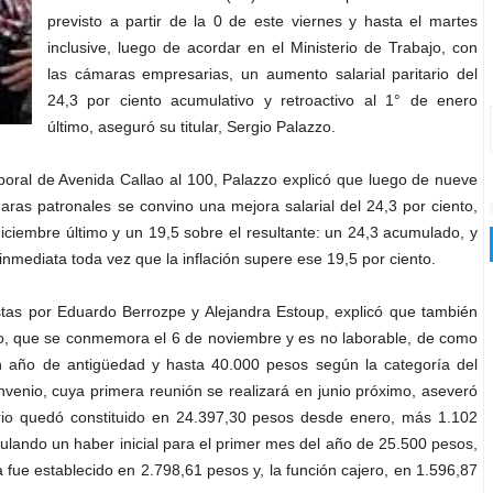
previsto a partir de la 0 de este viernes y hasta el martes
inclusive, luego de acordar en el Ministerio de Trabajo, con
las cámaras empresarias, un aumento salarial paritario del
24,3 por ciento acumulativo y retroactivo al 1° de enero
último, aseguró su titular, Sergio Palazzo.
boral de Avenida Callao al 100, Palazzo explicó que luego de nueve
ras patronales se convino una mejora salarial del 24,3 por ciento,
iciembre último y un 19,5 sobre el resultante: un 24,3 acumulado, y
nmediata toda vez que la inflación supere ese 19,5 por ciento.
istas por Eduardo Berrozpe y Alejandra Estoup, explicó que también
io, que se conmemora el 6 de noviembre y es no laborable, de como
año de antigüedad y hasta 40.000 pesos según la categoría del
nvenio, cuya primera reunión se realizará en junio próximo, aseveró
cario quedó constituido en 24.397,30 pesos desde enero, más 1.102
gulando un haber inicial para el primer mes del año de 25.500 pesos,
ja fue establecido en 2.798,61 pesos y, la función cajero, en 1.596,87