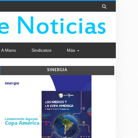

 A Mano
Sindicatos
Más
SINERGIA