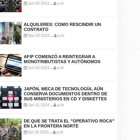
Jun 05 2024
a.Ar
-
ALQUILERES: COMO RESCINDIR UN
CONTRATO
Mar 25 2025
a.Ar
-
AFIP COMENZÓ A REINTEGRAR A
MONOTRIBUTISTAS Y AUTÓNOMOS
Jun 05 2024
a.Ar
-
JAPÓN, MECA DE TECNOLOGÍA, AÚN
CONSERVA DOCUMENTOS DENTRO DE
SUS MINISTERIOS EN CD Y DISKETTES
Jan 31 2024
a.Ar
-
DE QUE SE TRATA EL "OPERATIVO ROCA"
EN LA FRONTERA NORTE
Apr 28 2025
a.Ar
-