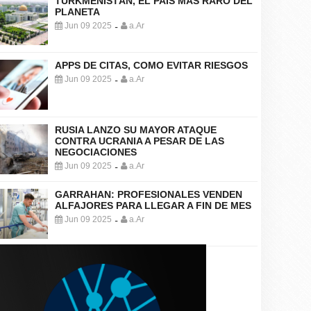
TURKMENISTÁN, EL PAÍS MÁS RARO DEL
PLANETA
Jun 09 2025
a.Ar
-
APPS DE CITAS, COMO EVITAR RIESGOS
Jun 09 2025
a.Ar
-
RUSIA LANZO SU MAYOR ATAQUE
CONTRA UCRANIA A PESAR DE LAS
NEGOCIACIONES
Jun 09 2025
a.Ar
-
GARRAHAN: PROFESIONALES VENDEN
ALFAJORES PARA LLEGAR A FIN DE MES
Jun 09 2025
a.Ar
-