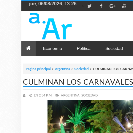
>
Economía
Política
Sociedad
Página principal
Argentina
Sociedad
CULMINAN LOS CARNAV
CULMINAN LOS CARNAVALES
EN
2:34 P.M.
ARGENTINA,
SOCIEDAD,