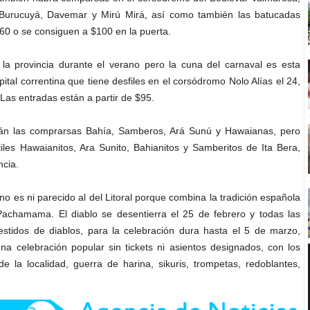
, Burucuyá, Davemar y Mirú Mirá, así como también las batucadas
60 o se consiguen a $100 en la puerta.
la provincia durante el verano pero la cuna del carnaval es esta
apital correntina que tiene desfiles en el corsódromo Nolo Alías el 24,
. Las entradas están a partir de $95.
arán las comprarsas Bahía, Samberos, Ará Sunú y Hawaianas, pero
iles Hawaianitos, Ara Sunito, Bahianitos y Samberitos de Ita Bera,
ncia.
o es ni parecido al del Litoral porque combina la tradición española
 Pachamama. El diablo se desentierra el 25 de febrero y todas las
estidos de diablos, para la celebración dura hasta el 5 de marzo,
na celebración popular sin tickets ni asientos designados, con los
e la localidad, guerra de harina, sikuris, trompetas, redoblantes,