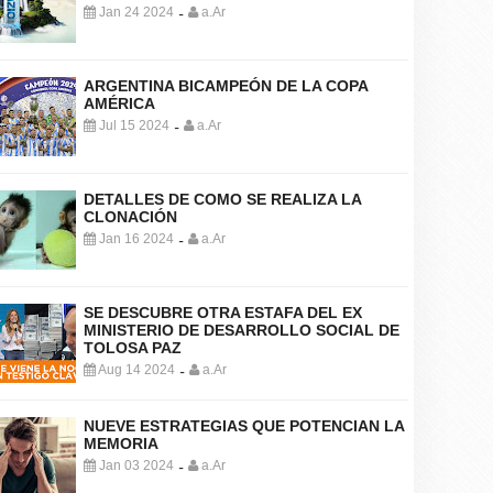
Jan 24 2024
a.Ar
-
ARGENTINA BICAMPEÓN DE LA COPA
AMÉRICA
Jul 15 2024
a.Ar
-
DETALLES DE COMO SE REALIZA LA
CLONACIÓN
Jan 16 2024
a.Ar
-
SE DESCUBRE OTRA ESTAFA DEL EX
MINISTERIO DE DESARROLLO SOCIAL DE
TOLOSA PAZ
Aug 14 2024
a.Ar
-
NUEVE ESTRATEGIAS QUE POTENCIAN LA
MEMORIA
Jan 03 2024
a.Ar
-