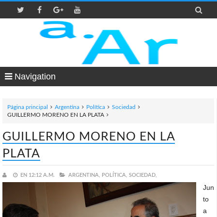

Navigation
Página principal
Argentina
Política
Sociedad
GUILLERMO MORENO EN LA PLATA
GUILLERMO MORENO EN LA
PLATA
EN
12:12 A.M.
ARGENTINA,
POLÍTICA,
SOCIEDAD,
Jun
to
a