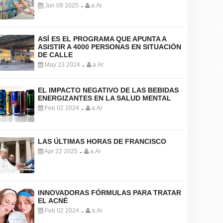
Jun 09 2025
a.Ar
-
ASÍ ES EL PROGRAMA QUE APUNTA A
ASISTIR A 4000 PERSONAS EN SITUACIÓN
DE CALLE
May 23 2024
a.Ar
-
EL IMPACTO NEGATIVO DE LAS BEBIDAS
ENERGIZANTES EN LA SALUD MENTAL
Feb 02 2024
a.Ar
-
LAS ÚLTIMAS HORAS DE FRANCISCO
Apr 22 2025
a.Ar
-
INNOVADORAS FÓRMULAS PARA TRATAR
EL ACNÉ
Feb 02 2024
a.Ar
-