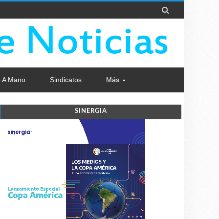

 A Mano
Sindicatos
Más
SINERGIA