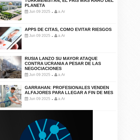
TURKMENISTÁN, EL PAÍS MÁS RARO DEL
PLANETA
Jun 09 2025
a.Ar
-
APPS DE CITAS, COMO EVITAR RIESGOS
Jun 09 2025
a.Ar
-
RUSIA LANZO SU MAYOR ATAQUE
CONTRA UCRANIA A PESAR DE LAS
NEGOCIACIONES
Jun 09 2025
a.Ar
-
GARRAHAN: PROFESIONALES VENDEN
ALFAJORES PARA LLEGAR A FIN DE MES
Jun 09 2025
a.Ar
-