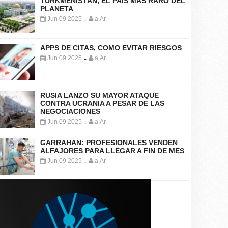
TURKMENISTÁN, EL PAÍS MÁS RARO DEL
PLANETA
Jun 09 2025
a.Ar
-
APPS DE CITAS, COMO EVITAR RIESGOS
Jun 09 2025
a.Ar
-
RUSIA LANZO SU MAYOR ATAQUE
CONTRA UCRANIA A PESAR DE LAS
NEGOCIACIONES
Jun 09 2025
a.Ar
-
GARRAHAN: PROFESIONALES VENDEN
ALFAJORES PARA LLEGAR A FIN DE MES
Jun 09 2025
a.Ar
-