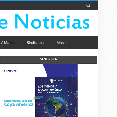

 A Mano
Sindicatos
Más
SINERGIA