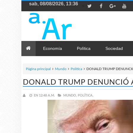
>
Economía
Política
Sociedad
Página principal
Mundo
Política
DONALD TRUMP DENUNCIÓ
DONALD TRUMP DENUNCIÓ 
EN
12:48 A.M.
MUNDO,
POLÍTICA,