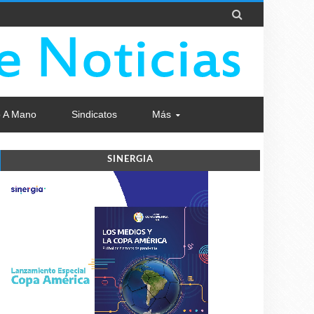

 A Mano
Sindicatos
Más
SINERGIA