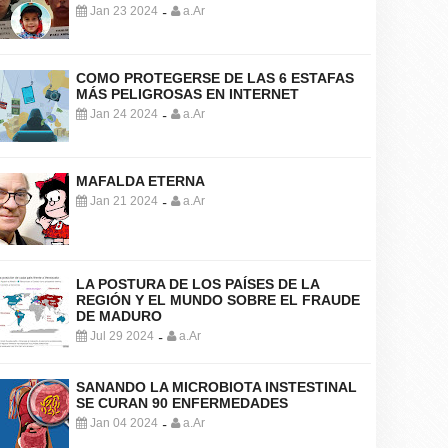
Jan 23 2024
a.Ar
-
COMO PROTEGERSE DE LAS 6 ESTAFAS
MÁS PELIGROSAS EN INTERNET
Jan 24 2024
a.Ar
-
MAFALDA ETERNA
Jan 21 2024
a.Ar
-
LA POSTURA DE LOS PAÍSES DE LA
REGIÓN Y EL MUNDO SOBRE EL FRAUDE
DE MADURO
Jul 29 2024
a.Ar
-
SANANDO LA MICROBIOTA INSTESTINAL
SE CURAN 90 ENFERMEDADES
Jan 04 2024
a.Ar
-