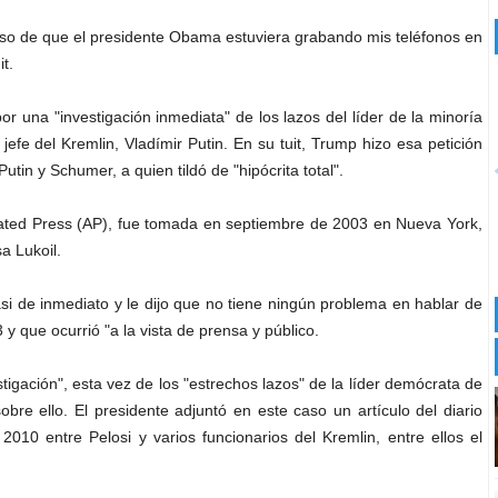
so de que el presidente Obama estuviera grabando mis teléfonos en
t.
r una "investigación inmediata" de los lazos del líder de la minoría
fe del Kremlin, Vladímir Putin. En su tuit, Trump hizo esa petición
in y Schumer, a quien tildó de "hipócrita total".
iated Press (AP), fue tomada en septiembre de 2003 en Nueva York,
a Lukoil.
asi de inmediato y le dijo que no tiene ningún problema en hablar de
y que ocurrió "a la vista de prensa y público.
gación", esta vez de los "estrechos lazos" de la líder demócrata de
bre ello. El presidente adjuntó en este caso un artículo del diario
2010 entre Pelosi y varios funcionarios del Kremlin, entre ellos el