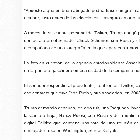
"Apuesto a que un buen abogado podría hacer un gran ca
octubre, justo antes de las elecciones!", aseguró en otro tui
A través de su cuenta personal de Twitter, Trump abogó po
demócrata en el Senado, Chuck Schumer, con Rusia y el je
acompañada de una fotografía en la que aparecen juntos Put
La foto en cuestión, de la agencia estadounidense Assoc
en la primera gasolinera en esa ciudad de la compañía rus
El senador respondió al presidente, también en Twitter, c
ese contacto que tuvo "con Putin y sus asociados" en 2003 
Trump demandó después, en otro tuit, una "segunda investi
la Cámara Baja, Nancy Pelosi, con Rusia y de "mentir" so
digital Politico que contiene una foto de una reunión de 
embajador ruso en Washington, Sergei Kislyak.