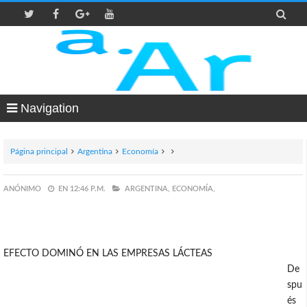

Navigation
Página principal
Argentina
Economía
ANÓNIMO
EN
12:46 P.M.
ARGENTINA,
ECONOMÍA,
EFECTO DOMINÓ EN LAS EMPRESAS LÁCTEAS
De
spu
és