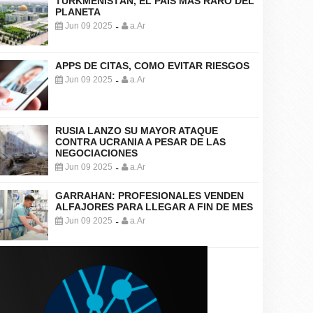
TURKMENISTÁN, EL PAÍS MÁS RARO DEL
PLANETA
Jun 09 2025
a.Ar
-
APPS DE CITAS, COMO EVITAR RIESGOS
Jun 09 2025
a.Ar
-
RUSIA LANZO SU MAYOR ATAQUE
CONTRA UCRANIA A PESAR DE LAS
NEGOCIACIONES
Jun 09 2025
a.Ar
-
GARRAHAN: PROFESIONALES VENDEN
ALFAJORES PARA LLEGAR A FIN DE MES
Jun 09 2025
a.Ar
-