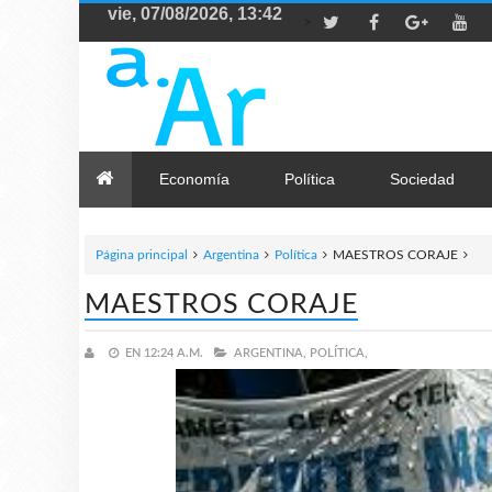
>
Economía
Política
Sociedad
Página principal
Argentina
Política
MAESTROS CORAJE
MAESTROS CORAJE
EN
12:24 A.M.
ARGENTINA,
POLÍTICA,