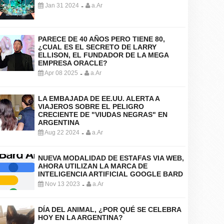
Jan 31 2024
a.Ar
-
PARECE DE 40 AÑOS PERO TIENE 80,
¿CUAL ES EL SECRETO DE LARRY
ELLISON, EL FUNDADOR DE LA MEGA
EMPRESA ORACLE?
Apr 08 2025
a.Ar
-
LA EMBAJADA DE EE.UU. ALERTA A
VIAJEROS SOBRE EL PELIGRO
CRECIENTE DE "VIUDAS NEGRAS" EN
ARGENTINA
Aug 22 2024
a.Ar
-
NUEVA MODALIDAD DE ESTAFAS VIA WEB,
AHORA UTILIZAN LA MARCA DE
INTELIGENCIA ARTIFICIAL GOOGLE BARD
Nov 13 2023
a.Ar
-
DÍA DEL ANIMAL, ¿POR QUÉ SE CELEBRA
HOY EN LA ARGENTINA?