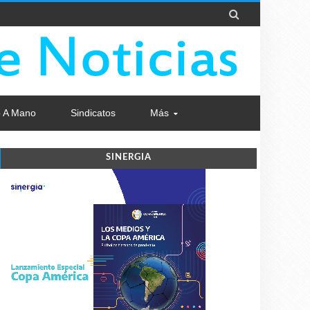

 A Mano
Sindicatos
Más
SINERGIA