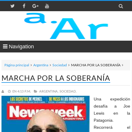

Navigation
Página principal
Argentina
Sociedad
MARCHA POR LA SOBERANÍA
MARCHA POR LA SOBERANÍA
EN
4:13 P.M.
ARGENTINA,
SOCIEDAD,
Una expedición
desafía a Joe
Lewis en la
Patagonia.
Recorrerá el