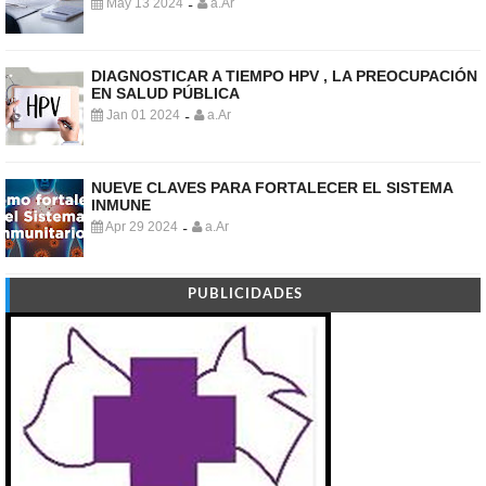
May 13 2024
a.Ar
-
DIAGNOSTICAR A TIEMPO HPV , LA PREOCUPACIÓN
EN SALUD PÚBLICA
Jan 01 2024
a.Ar
-
NUEVE CLAVES PARA FORTALECER EL SISTEMA
INMUNE
Apr 29 2024
a.Ar
-
PUBLICIDADES