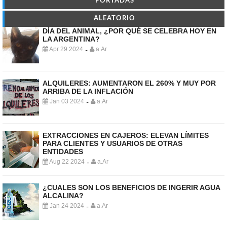
PORTADAS
ALEATORIO
DÍA DEL ANIMAL, ¿POR QUÉ SE CELEBRA HOY EN
LA ARGENTINA?
Apr 29 2024
a.Ar
-
ALQUILERES: AUMENTARON EL 260% Y MUY POR
ARRIBA DE LA INFLACIÓN
Jan 03 2024
a.Ar
-
EXTRACCIONES EN CAJEROS: ELEVAN LÍMITES
PARA CLIENTES Y USUARIOS DE OTRAS
ENTIDADES
Aug 22 2024
a.Ar
-
¿CUALES SON LOS BENEFICIOS DE INGERIR AGUA
ALCALINA?
Jan 24 2024
a.Ar
-