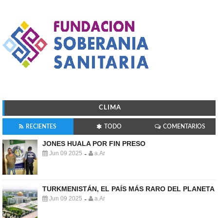
CLIMA
RECIENTES
TODO
COMENTARIOS
JONES HUALA POR FIN PRESO
Jun 09 2025
a.Ar
-
TURKMENISTÁN, EL PAÍS MÁS RARO DEL PLANETA
Jun 09 2025
a.Ar
-