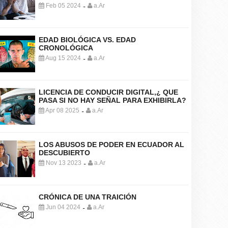
Feb 05 2024
a.Ar
-
EDAD BIOLÓGICA VS. EDAD
CRONOLÓGICA
Aug 15 2024
a.Ar
-
LICENCIA DE CONDUCIR DIGITAL,¿ QUE
PASA SI NO HAY SEÑAL PARA EXHIBIRLA?
Apr 08 2025
a.Ar
-
LOS ABUSOS DE PODER EN ECUADOR AL
DESCUBIERTO
Nov 13 2023
a.Ar
-
CRÓNICA DE UNA TRAICIÓN
Jun 04 2024
a.Ar
-