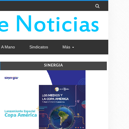

 A Mano
Sindicatos
Más
SINERGIA