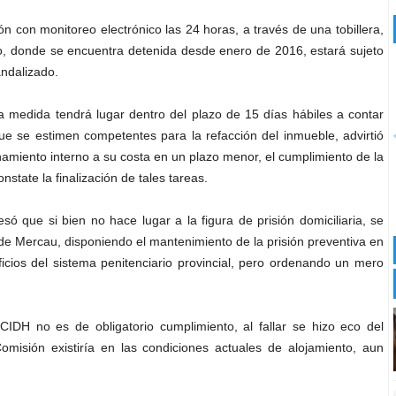
n con monitoreo electrónico las 24 horas, a través de una tobillera,
o, donde se encuentra detenida desde enero de 2016, estará sujeto
ndalizado.
la medida tendrá lugar dentro del plazo de 15 días hábiles a contar
que se estimen competentes para la refacción del inmueble, advirtió
namiento interno a su costa en un plazo menor, el cumplimiento de la
tate la finalización de tales tareas.
ó que si bien no hace lugar a la figura de prisión domiciliaria, se
z de Mercau, disponiendo el mantenimiento de la prisión preventiva en
ficios del sistema penitenciario provincial, pero ordenando un mero
IDH no es de obligatorio cumplimiento, al fallar se hizo eco del
misión existiría en las condiciones actuales de alojamiento, aun