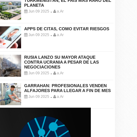
TURKMENISTÁN, EL PAÍS MÁS RARO DEL
PLANETA
Jun 09 2025
a.Ar
-
APPS DE CITAS, COMO EVITAR RIESGOS
Jun 09 2025
a.Ar
-
RUSIA LANZO SU MAYOR ATAQUE
CONTRA UCRANIA A PESAR DE LAS
NEGOCIACIONES
Jun 09 2025
a.Ar
-
GARRAHAN: PROFESIONALES VENDEN
ALFAJORES PARA LLEGAR A FIN DE MES
Jun 09 2025
a.Ar
-