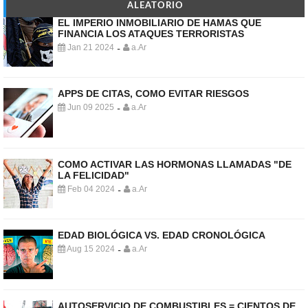
ALEATORIO
EL IMPERIO INMOBILIARIO DE HAMAS QUE
FINANCIA LOS ATAQUES TERRORISTAS
Jan 21 2024
a.Ar
-
APPS DE CITAS, COMO EVITAR RIESGOS
Jun 09 2025
a.Ar
-
COMO ACTIVAR LAS HORMONAS LLAMADAS "DE
LA FELICIDAD"
Feb 04 2024
a.Ar
-
EDAD BIOLÓGICA VS. EDAD CRONOLÓGICA
Aug 15 2024
a.Ar
-
AUTOSERVICIO DE COMBUSTIBLES = CIENTOS DE