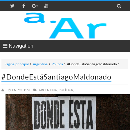

Navigation
Página principal
Argentina
Política
#DondeEstáSantiagoMaldonado
#DondeEstáSantiagoMaldonado
EN
7:10 P.M.
ARGENTINA,
POLÍTICA,